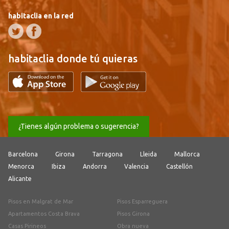
habitaclia en la red
habitaclia donde tú quieras
¿Tienes algún problema o sugerencia?
Barcelona
Girona
Tarragona
Lleida
Mallorca
Menorca
Ibiza
Andorra
Valencia
Castellón
Alicante
Pisos en Malgrat de Mar
Pisos Esparreguera
Apartamentos Costa Brava
Pisos Girona
Casas Pirineos
Obra nueva