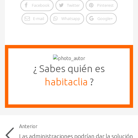
Facebook
Twitter
Pinterest
E-mail
Whatsapp
Google+
¿ Sabes quién es
habitaclia
?
Anterior
Las administraciones podrían dar la solución