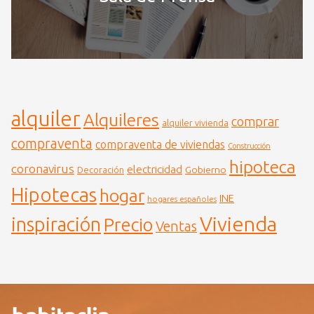
alquiler
Alquileres
comprar
alquiler vivienda
compraventa
compraventa de viviendas
Construcción
hipoteca
coronavirus
electricidad
Gobierno
Decoración
Hipotecas
hogar
INE
hogares españoles
Vivienda
inspiración
Precio
Ventas