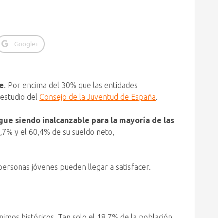
Google+
re
. Por encima del 30% que las entidades
 estudio del
Consejo de la Juventud de España
.
gue siendo inalcanzable para la mayoría de las
,7% y el 60,4% de su sueldo neto,
ersonas jóvenes pueden llegar a satisfacer.
imos históricos. Tan solo el 18,7% de la población