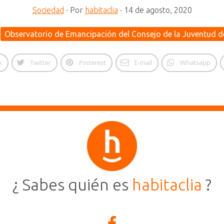
Sociedad
·
Por
habitaclia
·
14 de agosto, 2020
Observatorio de Emancipación del Consejo de la Juventud 
k
Twitter
Pinterest
E-mail
Whatsapp
¿ Sabes quién es
habitaclia
?