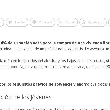
k
Twitter
Pinterest
E-mail
Whatsapp
,4% de su sueldo neto para la compra de una vivienda lib
rminar la viabilidad de un préstamo hipotecario. Lo asegura un
ización en los precios del alquiler y los bajos tipos de interés,
si
da supondría, para una persona joven asalariada, destinar el 90
por los
requisitos previos de solvencia y ahorro
que pocas p
ción de los jóvenes
ner la emancipación residencial de las personas jóvenes en mín