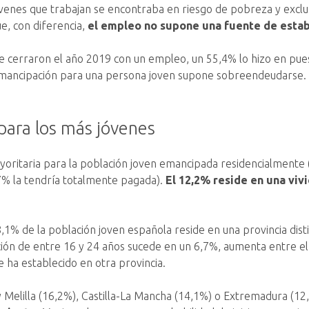
venes que trabajan se encontraba en riesgo de pobreza y exclus
e, con diferencia,
el empleo no supone una fuente de estab
e cerraron el año 2019 con un empleo, un 55,4% lo hizo en pues
 emancipación para una persona joven supone sobreendeudarse. 
a para los más jóvenes
ayoritaria para la población joven emancipada residencialmente
7% la tendría totalmente pagada).
El 12,2% reside en una viv
8,1% de la población joven española reside en una provincia dist
lación de entre 16 y 24 años sucede en un 6,7%, aumenta entre e
 ha establecido en otra provincia.
a y Melilla (16,2%), Castilla-La Mancha (14,1%) o Extremadura (