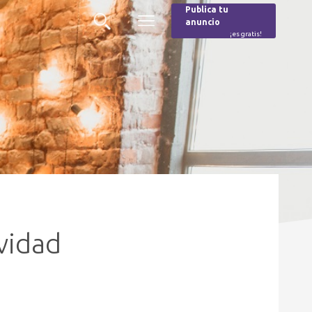
Publica tu
anuncio
Buscar
Menú
¡es gratis!
Burger
vidad