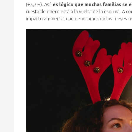
(+3,3%). Así,
es lógico que muchas familias se 
cuesta de enero está a la vuelta de la esquina. A c
impacto ambiental que generamos en los meses más