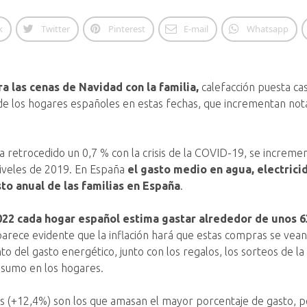
k
Twitter
Pinterest
E-mail
Whatsapp
 las cenas de Navidad con la familia,
calefacción puesta cas
s de los hogares españoles en estas fechas, que incrementan no
ía retrocedido un 0,7 % con la crisis de la COVID-19, se increme
niveles de 2019. En España
el gasto medio en agua, electrici
to anual de las familias en España
.
022 cada hogar español estima gastar alrededor de unos 6
parece evidente que la inflación hará que estas compras se vean
del gasto energético, junto con los regalos, los sorteos de la 
nsumo en los hogares.
s (+12,4%) son los que amasan el mayor porcentaje de gasto, p