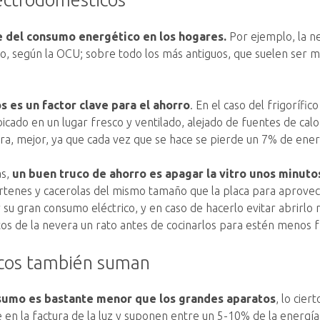
 del consumo energético en los hogares.
Por ejemplo, la ne
, según la OCU; sobre todo los más antiguos, que suelen ser m
 es un factor clave para el ahorro
. En el caso del frigorífi
cado en un lugar fresco y ventilado, alejado de fuentes de cal
bra, mejor, ya que cada vez que se hace se pierde un 7% de ener
as,
un buen truco de ahorro es apagar la vitro unos minutos
sartenes y cacerolas del mismo tamaño que la placa para aprovec
u gran consumo eléctrico, y en caso de hacerlo evitar abrirlo 
os de la nevera un rato antes de cocinarlos para estén menos f
icos también suman
sumo es bastante menor que los grandes aparatos
, lo cie
n la factura de la luz y suponen entre un 5-10% de la energía