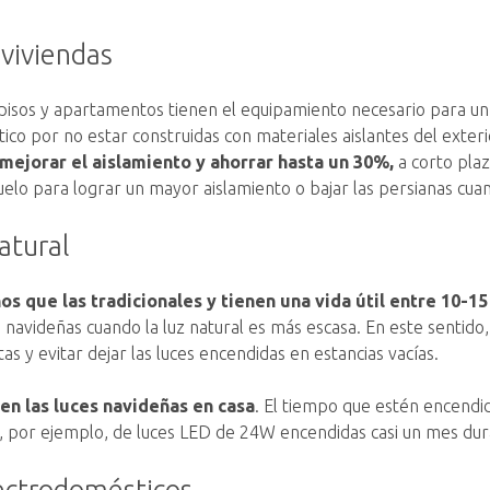
 viviendas
pisos y apartamentos tienen el equipamiento necesario para un 
co por no estar construidas con materiales aislantes del exter
mejorar el aislamiento y ahorrar hasta un 30%,
a corto pla
elo para lograr un mayor aislamiento o bajar las persianas cuan
atural
 que las tradicionales y tienen una vida útil entre 10-1
s navideñas cuando la luz natural es más escasa. En este senti
tas y evitar dejar las luces encendidas en estancias vacías.
n las luces navideñas en casa
. El tiempo que estén encendid
ta, por ejemplo, de luces LED de 24W encendidas casi un mes du
lectrodomésticos