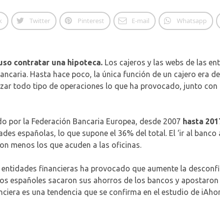
k
Twitter
Pinterest
E-mail
Whatsapp
uso contratar una hipoteca.
Los cajeros y las webs de las en
ncaria. Hasta hace poco, la única función de un cajero era de
zar todo tipo de operaciones lo que ha provocado, junto con l
do por la Federación Bancaria Europea, desde 2007
hasta 201
dades españolas, lo que supone el 36% del total. El ‘ir al banco 
son menos los que acuden a las oficinas.
s entidades financieras ha provocado que aumente la desconfi
unos españoles sacaron sus ahorros de los bancos y apostaro
nciera es una tendencia que se confirma en el estudio de iAh