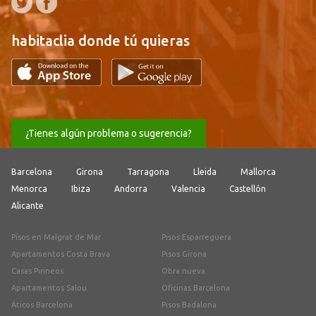
habitaclia donde tú quieras
¿Tienes algún problema o sugerencia?
Barcelona
Girona
Tarragona
Lleida
Mallorca
Menorca
Ibiza
Andorra
Valencia
Castellón
Alicante
Pisos en Malgrat de Mar
Pisos Esparreguera
Apartamentos Costa Brava
Pisos Girona
Casas Pirineos
Obra nueva
Apartamentos Salou
Oficinas Barcelona
Áticos Barcelona
Pisos Badalona