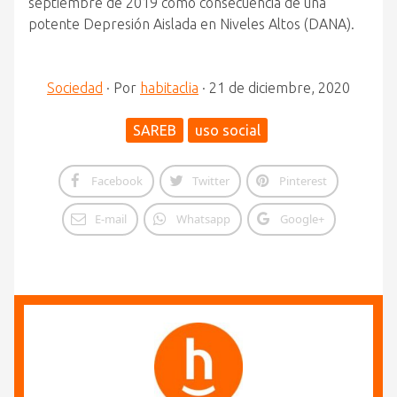
septiembre de 2019 como consecuencia de una
potente Depresión Aislada en Niveles Altos (DANA).
Sociedad
·
Por
habitaclia
·
21 de diciembre, 2020
SAREB
uso social
Facebook
Twitter
Pinterest
E-mail
Whatsapp
Google+