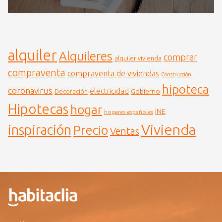
alquiler
Alquileres
comprar
alquiler vivienda
compraventa
compraventa de viviendas
Construcción
hipoteca
coronavirus
electricidad
Gobierno
Decoración
Hipotecas
hogar
INE
hogares españoles
Vivienda
inspiración
Precio
Ventas