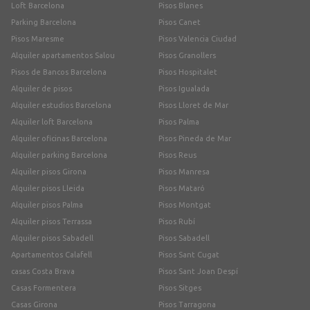
Loft Barcelona
Pisos Blanes
Parking Barcelona
Pisos Canet
Pisos Maresme
Pisos Valencia Ciudad
Alquiler apartamentos Salou
Pisos Granollers
Pisos de Bancos Barcelona
Pisos Hospitalet
Alquiler de pisos
Pisos Igualada
Alquiler estudios Barcelona
Pisos Lloret de Mar
Alquiler loft Barcelona
Pisos Palma
Alquiler oficinas Barcelona
Pisos Pineda de Mar
Alquiler parking Barcelona
Pisos Reus
Alquiler pisos Girona
Pisos Manresa
Alquiler pisos Lleida
Pisos Mataró
Alquiler pisos Palma
Pisos Montgat
Alquiler pisos Terrassa
Pisos Rubí
Alquiler pisos Sabadell
Pisos Sabadell
Apartamentos Calafell
Pisos Sant Cugat
casas Costa Brava
Pisos Sant Joan Despí
Casas Formentera
Pisos Sitges
Casas Girona
Pisos Tarragona