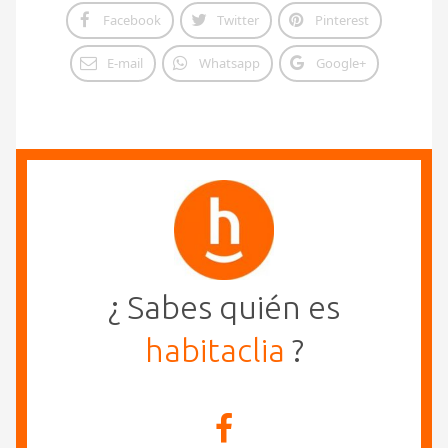
Facebook
Twitter
Pinterest
E-mail
Whatsapp
Google+
¿ Sabes quién es
habitaclia
?