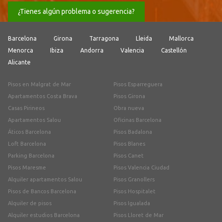
¿Tienes algún problema o sugerencia?
Barcelona
Girona
Tarragona
Lleida
Mallorca
Menorca
Ibiza
Andorra
Valencia
Castellón
Alicante
Pisos en Malgrat de Mar
Pisos Esparreguera
Apartamentos Costa Brava
Pisos Girona
Casas Pirineos
Obra nueva
Apartamentos Salou
Oficinas Barcelona
Áticos Barcelona
Pisos Badalona
Loft Barcelona
Pisos Blanes
Parking Barcelona
Pisos Canet
Pisos Maresme
Pisos Valencia Ciudad
Alquiler apartamentos Salou
Pisos Granollers
Pisos de Bancos Barcelona
Pisos Hospitalet
Alquiler de pisos
Pisos Igualada
Alquiler estudios Barcelona
Pisos Lloret de Mar