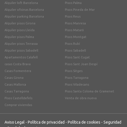
Alquiler loft Barcelona
Pisos Palma
Alquiler oficinas Barcelona
Pisos Pineda de Mar
Alquiler parking Barcelona
Pisos Reus
Alquiler pisos Girona
Pisos Manresa
Alquiler pisos Lleida
Pisos Mataró
Alquiler pisos Palma
Pisos Montgat
Alquiler pisos Terrassa
Pisos Rubí
Alquiler pisos Sabadell
Pisos Sabadell
Apartamentos Calafell
Pisos Sant Cugat
casas Costa Brava
Pisos Sant Joan Despí
Casas Formentera
Pisos Sitges
Casas Girona
Pisos Tarragona
Casas Mallorca
Pisos Viladecans
Casas Tarragona
Pisos Santa Coloma de Gramenet
Pisos Castelldefels
Venta de obra nueva
Comprar viviendas
Aviso Legal
-
Política de privacidad
-
Política de cookies
-
Seguridad