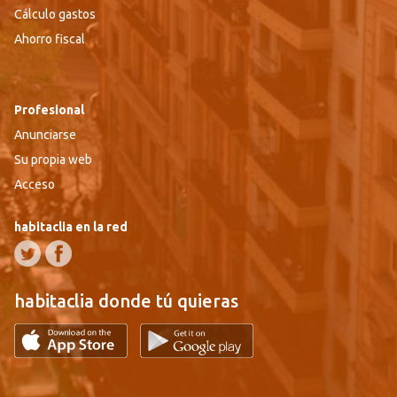
Cálculo gastos
Ahorro fiscal
Profesional
Anunciarse
Su propia web
Acceso
habitaclia en la red
habitaclia donde tú quieras