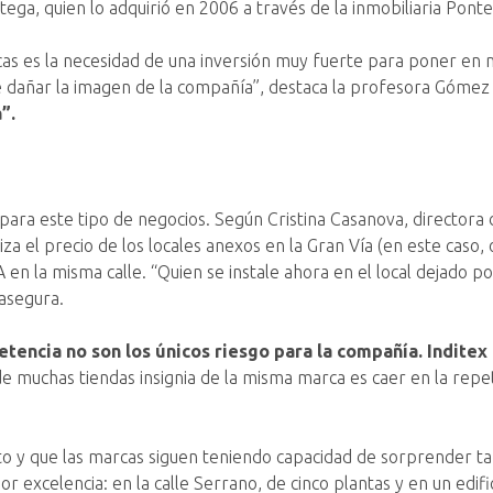
tega, quien lo adquirió en 2006 a través de la inmobiliaria Pon
cas es la necesidad de una inversión muy fuerte para poner en m
 dañar la imagen de la compañía”, destaca la profesora Gómez 
”.
ara este tipo de negocios. Según Cristina Casanova, directora de 
iza el precio de los locales anexos en la Gran Vía (en este cas
&A en la misma calle. “Quien se instale ahora en el local dejado
 asegura.
encia no son los únicos riesgo para la compañía.
Inditex
 de muchas tiendas insignia de la misma marca es caer en la repet
to y que las marcas siguen teniendo capacidad de sorprender t
por excelencia: en la calle Serrano, de cinco plantas y en un edif