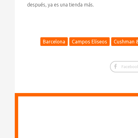
después, ya es una tienda más.
Barcelona
Campos Elíseos
Cushman &
Faceboo