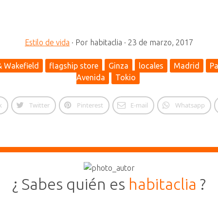
Estilo de vida
·
Por
habitaclia
·
23 de marzo, 2017
 Wakefield
flagship store
Ginza
locales
Madrid
Pa
Avenida
Tokio
k
Twitter
Pinterest
E-mail
Whatsapp
¿ Sabes quién es
habitaclia
?