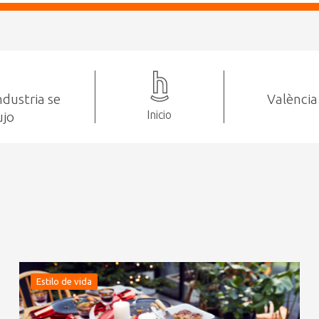
ndustria se
València
Inicio
ujo
Estilo de vida