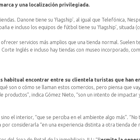
marca y una localización privilegiada.
iendas. Danone tiene su ‘flagship’, al igual que Telefónica, Nes
 e incluso los equipos de fútbol tiene su ‘flagship’, situada (
ofrecer servicios más amplios que una tienda normal. Suelen te
 Corte Inglés e incluso hay tiendas con museo incorporado, co
es habitual encontrar entre su clientela turistas que han
ué son o cómo se llaman estos comercios, pero piensa que vaya t
o de productos”, indica Gómez Nieto, “son un intento de impacta
, sino el interior, “que se perciba en el ambiente algo más”. “No
 por considerarla “en una experiencia distinta a otra tienda de 
r del área de Retail de la inmobiliaria JLL: “P
ermite la genera