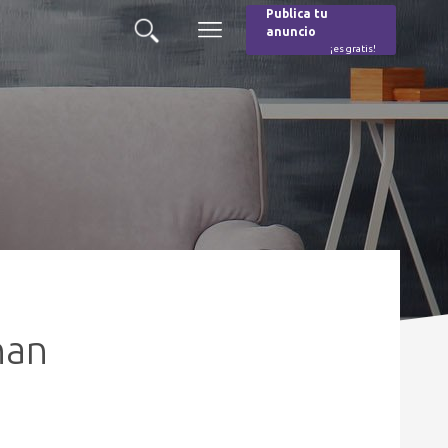
Publica tu
anuncio
Buscar
Menú
¡es gratis!
Burger
nan