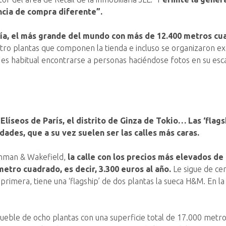
encia de compra diferente”.
ía, el más grande del mundo con más de 12.400 metros cu
tro plantas que componen la tienda e incluso se organizaron e
a es habitual encontrarse a personas haciéndose fotos en su es
íseos de París, el distrito de Ginza de Tokio… Las ‘flags
ades, que a su vez suelen ser las calles más caras.
ushman & Wakefield,
la calle con los precios más elevados de
etro cuadrado, es decir, 3.300 euros al año.
Le sigue de cer
rimera, tiene una ‘flagship’ de dos plantas la sueca H&M. En la s
mueble de ocho plantas con una superficie total de 17.000 metr