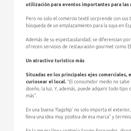
utilización para eventos importantes para las 
Pero no solo el comercio textil sorprende con sus t
búsqueda de un emplazamiento para la suya en España
Además de su espectacularidad, se diferencian por 
ofrecen servicios de restauración gourmet como El
Un atractivo turístico más
Situadas en los principales ejes comerciales, 
curiosear el local.
“El consumidor medio no sabe q
diseño, la luz. Y, además, puede adquirir todo tip
más”.
En una buena ‘flagship’ no solo importa el exterior
lleva una idea muy positiva de esa marca” y termina
En la misma línea continúa Sergio Fernandes, directo