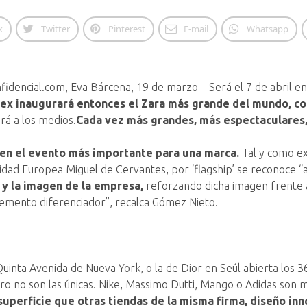
k
Twitter
Pinterest
E-mail
Whatsapp
fidencial.com, Eva Bárcena, 19 de marzo – Será el 7 de abril en
tex inaugurará entonces el Zara más grande del mundo, c
ará a los medios.
Cada vez más grandes, más espectaculares,
o en el evento más importante para una marca.
Tal y como ex
dad Europea Miguel de Cervantes, por ‘flagship’ se reconoce “
 y la imagen de la empresa,
reforzando dicha imagen frente a
elemento diferenciador”, recalca Gómez Nieto.
inta Avenida de Nueva York, o la de Dior en Seúl abierta los 36
 pero no son las únicas. Nike, Massimo Dutti, Mango o Adidas so
perficie que otras tiendas de la misma firma, diseño inno