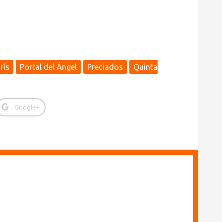
rís
Portal del Ángel
Preciados
Quinta
Google+