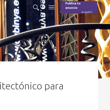
Publica tu
anuncio
Buscar
Menú
¡es gratis!
Burger
itectónico para