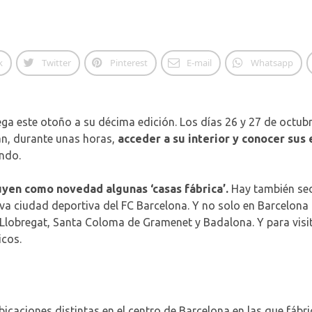
k
Twitter
Pinterest
E-mail
Whatsapp
ega este otoño a su décima edición. Los días 26 y 27 de octubr
án, durante unas horas,
acceder a su interior y conocer sus 
undo.
uyen como novedad algunas ‘casas fábrica’.
Hay también sed
ueva ciudad deportiva del FC Barcelona. Y no solo en Barcelona
e Llobregat, Santa Coloma de Gramenet y Badalona. Y para visit
icos.
bicaciones distintas en el centro de Barcelona en las que fábri