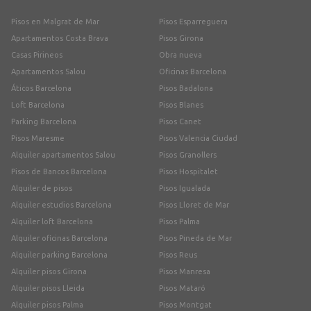
Pisos en Malgrat de Mar
Pisos Esparreguera
Apartamentos Costa Brava
Pisos Girona
Casas Pirineos
Obra nueva
Apartamentos Salou
Oficinas Barcelona
Áticos Barcelona
Pisos Badalona
Loft Barcelona
Pisos Blanes
Parking Barcelona
Pisos Canet
Pisos Maresme
Pisos Valencia Ciudad
Alquiler apartamentos Salou
Pisos Granollers
Pisos de Bancos Barcelona
Pisos Hospitalet
Alquiler de pisos
Pisos Igualada
Alquiler estudios Barcelona
Pisos Lloret de Mar
Alquiler loft Barcelona
Pisos Palma
Alquiler oficinas Barcelona
Pisos Pineda de Mar
Alquiler parking Barcelona
Pisos Reus
Alquiler pisos Girona
Pisos Manresa
Alquiler pisos Lleida
Pisos Mataró
Alquiler pisos Palma
Pisos Montgat