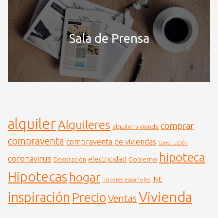
Sala de Prensa
alquiler
Alquileres
comprar
alquiler vivienda
compraventa
compraventa de viviendas
Construcción
hipoteca
coronavirus
electricidad
Gobierno
Decoración
Hipotecas
hogar
INE
hogares españoles
Vivienda
inspiración
Precio
Ventas