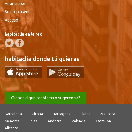
Anunciarse
Su propia web
Acceso
habitaclia en la red
habitaclia donde tú quieras
¿Tienes algún problema o sugerencia?
Barcelona
Girona
Tarragona
Lleida
Mallorca
Menorca
Ibiza
Andorra
Valencia
Castellón
Alicante