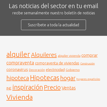
Las noticias del sector en tu email
recibe semanalmente nuestro boletín de noticias
Suscríbete a toda la actualidad
alquiler
Alquileres
comprar
alquiler vivienda
compraventa
compraventa de viviendas
Construcción
coronavirus
electricidad
Gobierno
Decoración
Hipotecas
hogar
hipoteca
hogares españoles
inspiración
Precio
Ventas
INE
Vivienda