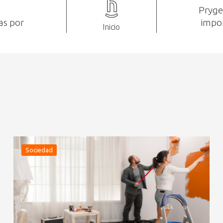
Pryge
as por
impor
Inicio
Sociedad