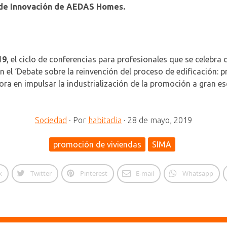
 de Innovación
de AEDAS Homes.
19
, el ciclo de conferencias para profesionales que se celebra
en el ‘Debate sobre la reinvención del proceso de edificación: 
ra en impulsar la industrialización de la promoción a gran e
Sociedad
·
Por
habitaclia
·
28 de mayo, 2019
promoción de viviendas
SIMA
k
Twitter
Pinterest
E-mail
Whatsapp