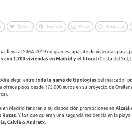
k
Twitter
Pinterest
E-mail
Whatsapp
ña, lleva al SIMA 2019 un gran escaparate de viviendas para, p
 con 1.700 viviendas en Madrid y el litoral
(Costa del Sol, 
odrá elegir entre
toda la gama de tipologías
del mercado -pis
 ofrece pisos desde 175.000 euros en su proyecto de Orellana,
ca).
ia en Madrid tendrán a su disposición promociones en
Alcalá 
s Rozas
. Y los que quieran una segunda residencia en la pla
la, Calviá o Andratx.