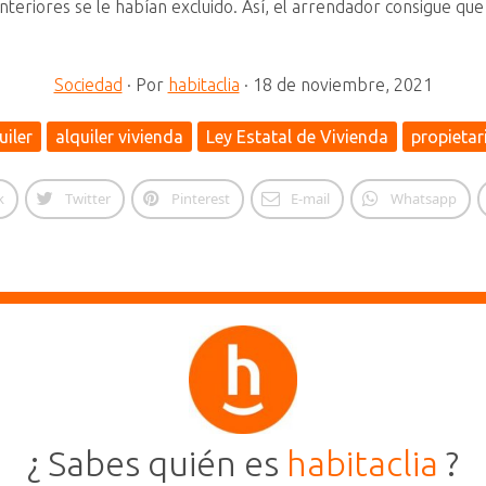
nteriores se le habían excluido. Así, el arrendador consigue que
Sociedad
·
Por
habitaclia
·
18 de noviembre, 2021
uiler
alquiler vivienda
Ley Estatal de Vivienda
propietar
k
Twitter
Pinterest
E-mail
Whatsapp
¿ Sabes quién es
habitaclia
?