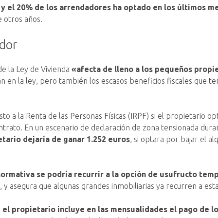
 y el 20% de los arrendadores ha optado en los últimos m
e otros años.
ador
de la Ley de Vivienda
«afecta de lleno a los pequeños propie
ian en la ley, pero también los escasos beneficios fiscales que 
to a la Renta de las Personas Físicas (IRPF) si el propietario o
rato. En un escenario de declaración de zona tensionada duran
etario dejaría de ganar 1.252 euros
, si optara por bajar el al
normativa se podría recurrir a la opción de usufructo tempo
 y asegura que algunas grandes inmobiliarias ya recurren a est
,
el propietario incluye en las mensualidades el pago de 