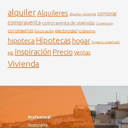
alquiler
Alquileres
comprar
alquiler vivienda
compraventa
compraventa de viviendas
Construcción
coronavirus
electricidad
Gobierno
Decoración
Hipotecas
hogar
hipoteca
hogares españoles
inspiración
Precio
Ventas
INE
Vivienda
Profesional
Anunciarse