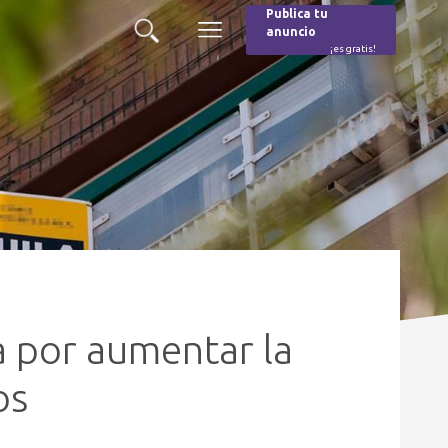
Publica tu
anuncio
Buscar
Menú
¡es gratis!
Burger
 por aumentar la
os