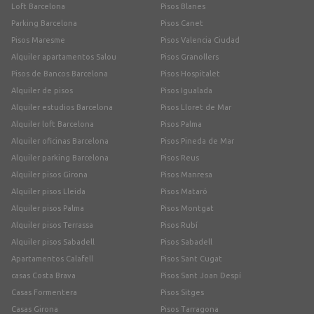
Loft Barcelona
Pisos Blanes
Parking Barcelona
Pisos Canet
Pisos Maresme
Pisos Valencia Ciudad
Alquiler apartamentos Salou
Pisos Granollers
Pisos de Bancos Barcelona
Pisos Hospitalet
Alquiler de pisos
Pisos Igualada
Alquiler estudios Barcelona
Pisos Lloret de Mar
Alquiler loft Barcelona
Pisos Palma
Alquiler oficinas Barcelona
Pisos Pineda de Mar
Alquiler parking Barcelona
Pisos Reus
Alquiler pisos Girona
Pisos Manresa
Alquiler pisos Lleida
Pisos Mataró
Alquiler pisos Palma
Pisos Montgat
Alquiler pisos Terrassa
Pisos Rubí
Alquiler pisos Sabadell
Pisos Sabadell
Apartamentos Calafell
Pisos Sant Cugat
casas Costa Brava
Pisos Sant Joan Despí
Casas Formentera
Pisos Sitges
Casas Girona
Pisos Tarragona