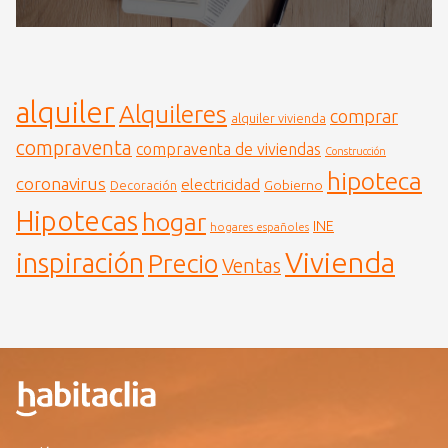
alquiler
Alquileres
comprar
alquiler vivienda
compraventa
compraventa de viviendas
Construcción
hipoteca
coronavirus
electricidad
Gobierno
Decoración
Hipotecas
hogar
INE
hogares españoles
Vivienda
inspiración
Precio
Ventas