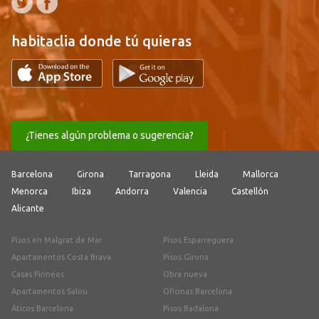
habitaclia donde tú quieras
¿Tienes algún problema o sugerencia?
Barcelona
Girona
Tarragona
Lleida
Mallorca
Menorca
Ibiza
Andorra
Valencia
Castellón
Alicante
Pisos en Malgrat de Mar
Pisos Esparreguera
Apartamentos Costa Brava
Pisos Girona
Casas Pirineos
Obra nueva
Apartamentos Salou
Oficinas Barcelona
Áticos Barcelona
Pisos Badalona