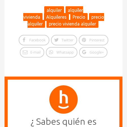
alquiler
alquiler
vivienda
Alquileres
Precio
precio
alquiler
precio vivienda alquiler
Facebook
Twitter
Pinterest
E-mail
Whatsapp
Google+
¿ Sabes quién es