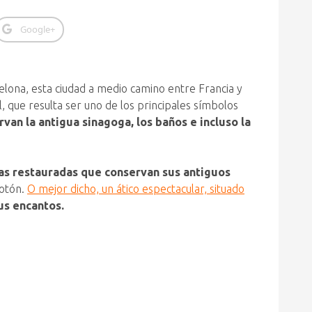
Google+
celona, esta ciudad a medio camino entre Francia y
l, que resulta ser uno de los principales símbolos
rvan la antigua sinagoga, los baños e incluso la
as restauradas que conservan sus antiguos
botón.
O mejor dicho, un ático espectacular, situado
sus encantos.