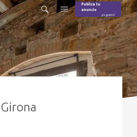
Publica tu
anuncio
Buscar
Menú
¡es gratis!
Burger
 Girona