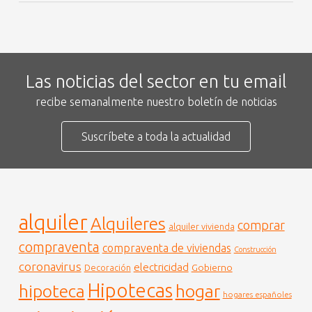
Las noticias del sector en tu email
recibe semanalmente nuestro boletín de noticias
Suscríbete a toda la actualidad
alquiler
Alquileres
comprar
alquiler vivienda
compraventa
compraventa de viviendas
Construcción
coronavirus
electricidad
Gobierno
Decoración
Hipotecas
hogar
hipoteca
hogares españoles