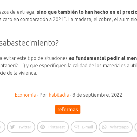
lazos de entrega,
sino que también lo han hecho en el preci
aro en comparación a 2021”. La madera, el cobre, el aluminio y
esabastecimiento?
 evitar este tipo de situaciones
es fundamental pedir al men
ontanería…) y que especifiquen la calidad de los materiales a util
ie de la vivienda.
Economía
·
Por
habitaclia
·
8 de septiembre, 2022
reformas
k
Twitter
Pinterest
E-mail
Whatsapp