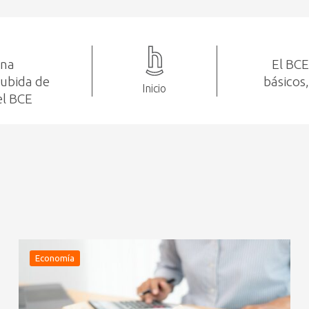
ena
El BCE
subida de
básicos
Inicio
el BCE
Economía