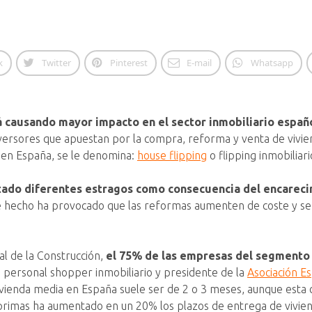
k
Twitter
Pinterest
E-mail
Whatsapp
á causando mayor impacto en el sector inmobiliario español
nversores que apuestan por la compra, reforma y venta de vivi
 en España, se le denomina:
house flipping
o flipping inmobiliari
ado diferentes estragos como consecuencia del encareci
hecho ha provocado que las reformas aumenten de coste y se ra
l de la Construcción,
el 75% de las empresas del segmento
n, personal shopper inmobiliario y presidente de la
Asociación E
ienda media en España suele ser de 2 o 3 meses, aunque esta ci
s primas ha aumentado en un 20% los plazos de entrega de vivi