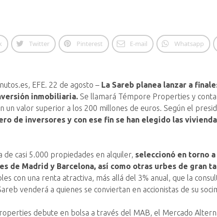
k
Twitter
Pinterest
E-mail
Whatsapp
nutos.es, EFE. 22 de agosto –
La Sareb planea lanzar a final
nversión inmobiliaria.
Se llamará Témpore Properties y contar
n un valor superior a los 200 millones de euros. Según el pres
ro de inversores y con ese fin se han elegido las viviend
a de casi 5.000 propiedades en alquiler,
seleccionó en torno a
les de Madrid y Barcelona, así como otras urbes de gran 
es con una renta atractiva, más allá del 3% anual, que la consul
Sareb venderá a quienes se conviertan en accionistas de su socim
perties debute en bolsa a través del MAB, el Mercado Alternat