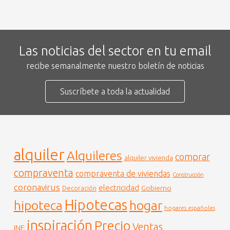
Las noticias del sector en tu email
recibe semanalmente nuestro boletín de noticias
Suscríbete a toda la actualidad
alquiler
Alquileres
comprar
alquiler vivienda
compraventa
compraventa de viviendas
Construcción
coronavirus
electricidad
Gobierno
Decoración
Hipotecas
hogar
hipoteca
hogares españoles
inspiración
Precio
Ventas
INE