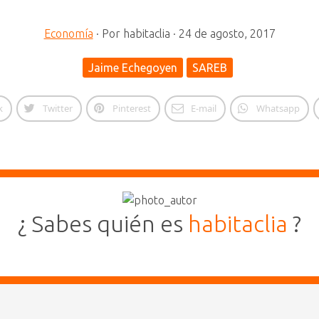
Economía
·
Por
habitaclia
·
24 de agosto, 2017
Jaime Echegoyen
SAREB
k
Twitter
Pinterest
E-mail
Whatsapp
¿ Sabes quién es
habitaclia
?