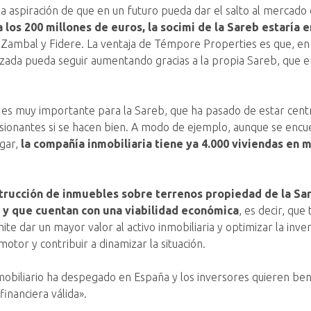
a aspiración de que en un futuro pueda dar el salto al mercad
los 200 millones de euros, la socimi de la Sareb estaría 
ambal y Fidere. La ventaja de Témpore Properties es que, en un 
izada pueda seguir aumentando gracias a la propia Sareb, que e
es muy importante para la Sareb, que ha pasado de estar centra
asionantes si se hacen bien. A modo de ejemplo, aunque se encu
gar,
la compañía inmobiliaria tiene ya 4.000 viviendas en 
trucción de inmuebles sobre terrenos propiedad de la Sar
 y que cuentan con una viabilidad económica
, es decir, qu
ite dar un mayor valor al activo inmobiliaria y optimizar la inve
tor y contribuir a dinamizar la situación.
mobiliario ha despegado en España y los inversores quieren be
financiera válida».