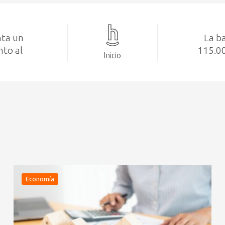
nta un
La ba
nto al
115.00
Inicio
Economía