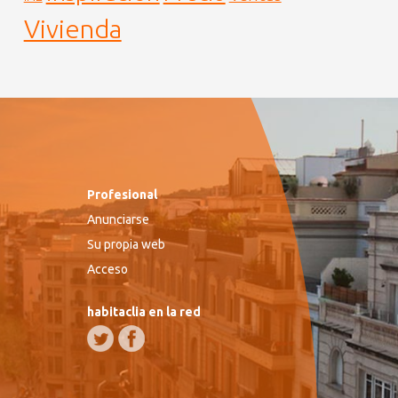
Vivienda
Profesional
Anunciarse
Su propia web
Acceso
habitaclia en la red