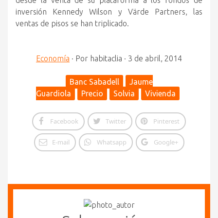
desde la venta de su plataforma a los fondos de
inversión Kennedy Wilson y Värde Partners, las
ventas de pisos se han triplicado.
Economía
·
Por
habitaclia
·
3 de abril, 2014
Banc Sabadell
Jaume
Guardiola
Precio
Solvia
Vivienda
Facebook
Twitter
Pinterest
E-mail
Whatsapp
Google+