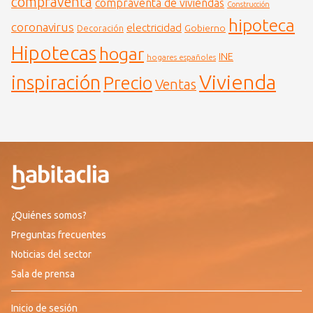
compraventa
compraventa de viviendas
Construcción
hipoteca
coronavirus
electricidad
Gobierno
Decoración
Hipotecas
hogar
INE
hogares españoles
Vivienda
inspiración
Precio
Ventas
¿Quiénes somos?
Preguntas frecuentes
Noticias del sector
Sala de prensa
Inicio de sesión