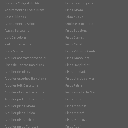
Pisos en Malgrat de Mar
Pisos Esparreguera
Apartamentos Costa Brava
Pisos Girona
Casas Pirineos
Obra nueva
Apartamentos Salou
Oficinas Barcelona
Áticos Barcelona
Pisos Badalona
Loft Barcelona
Pisos Blanes
Parking Barcelona
Pisos Canet
Pisos Maresme
Pisos Valencia Ciudad
Alquiler apartamentos Salou
Pisos Granollers
Pisos de Bancos Barcelona
Pisos Hospitalet
Alquiler de pisos
Pisos Igualada
Alquiler estudios Barcelona
Pisos Lloret de Mar
Alquiler loft Barcelona
Pisos Palma
Alquiler oficinas Barcelona
Pisos Pineda de Mar
Alquiler parking Barcelona
Pisos Reus
Alquiler pisos Girona
Pisos Manresa
Alquiler pisos Lleida
Pisos Mataró
Alquiler pisos Palma
Pisos Montgat
Alquiler pisos Terrassa
Pisos Rubí