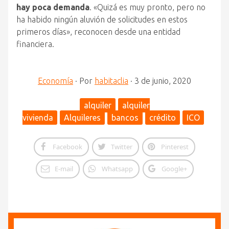
hay poca demanda
. «Quizá es muy pronto, pero no
ha habido ningún aluvión de solicitudes en estos
primeros días», reconocen desde una entidad
financiera.
Economía
·
Por
habitaclia
·
3 de junio, 2020
alquiler
alquiler
vivienda
Alquileres
bancos
crédito
ICO
Facebook
Twitter
Pinterest
E-mail
Whatsapp
Google+