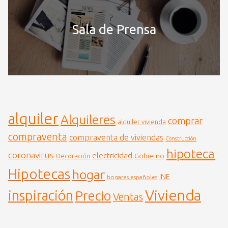
Sala de Prensa
alquiler
Alquileres
comprar
alquiler vivienda
compraventa
compraventa de viviendas
Construcción
hipoteca
coronavirus
electricidad
Gobierno
Decoración
Hipotecas
hogar
INE
hogares españoles
Vivienda
inspiración
Precio
Ventas