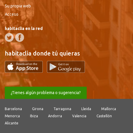
Su propia web
Acceso
habitaclia en la red
habitaclia donde tú quieras
¿Tienes algún problema o sugerencia?
Barcelona
Girona
Tarragona
Lleida
Mallorca
Menorca
Ibiza
Andorra
Valencia
Castellón
Alicante