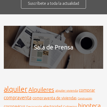
Suscríbete a toda la actualidad
Sala de Prensa
alquiler
Alquileres
comprar
alquiler vivienda
compraventa
compraventa de viviendas
Construcción
hipoteca
coronavirus
electricidad
Gobierno
Decoración