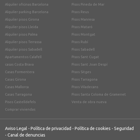
Alquiler oficinas Barcelona
Pisos Pineda de Mar
Alquiler parking Barcelona
Pisos Reus
Alquiler pisos Girona
Pisos Manresa
Alquiler pisos Lleida
Pisos Mataró
Alquiler pisos Palma
Pisos Montgat
Alquiler pisos Terrassa
Pisos Rubí
Alquiler pisos Sabadell
Pisos Sabadell
Apartamentos Calafell
Pisos Sant Cugat
casas Costa Brava
Pisos Sant Joan Despí
Casas Formentera
Pisos Sitges
Casas Girona
Pisos Tarragona
Casas Mallorca
Pisos Viladecans
Casas Tarragona
Pisos Santa Coloma de Gramenet
Pisos Castelldefels
Venta de obra nueva
Comprar viviendas
Aviso Legal
-
Política de privacidad
-
Política de cookies
-
Seguridad
-
Canal de denuncias