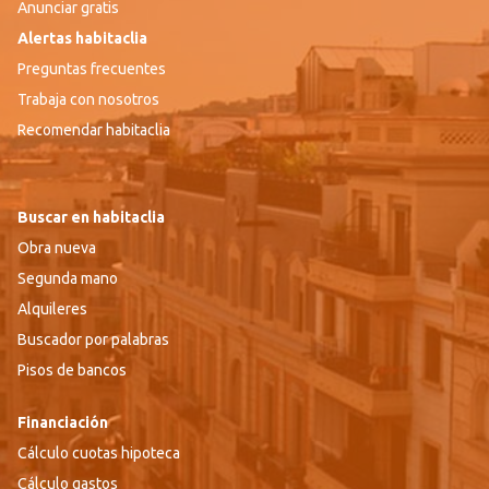
Anunciar gratis
Alertas habitaclia
Preguntas frecuentes
Trabaja con nosotros
Recomendar habitaclia
Buscar en habitaclia
Obra nueva
Segunda mano
Alquileres
Buscador por palabras
Pisos de bancos
Financiación
Cálculo cuotas hipoteca
Cálculo gastos