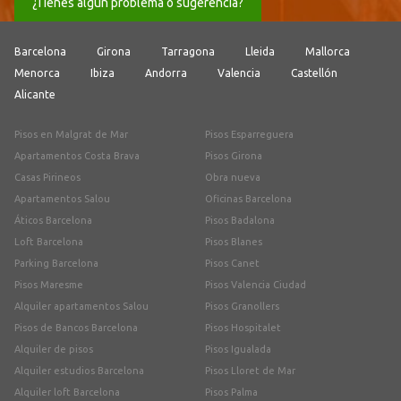
¿Tienes algún problema o sugerencia?
Barcelona
Girona
Tarragona
Lleida
Mallorca
Menorca
Ibiza
Andorra
Valencia
Castellón
Alicante
Pisos en Malgrat de Mar
Pisos Esparreguera
Apartamentos Costa Brava
Pisos Girona
Casas Pirineos
Obra nueva
Apartamentos Salou
Oficinas Barcelona
Áticos Barcelona
Pisos Badalona
Loft Barcelona
Pisos Blanes
Parking Barcelona
Pisos Canet
Pisos Maresme
Pisos Valencia Ciudad
Alquiler apartamentos Salou
Pisos Granollers
Pisos de Bancos Barcelona
Pisos Hospitalet
Alquiler de pisos
Pisos Igualada
Alquiler estudios Barcelona
Pisos Lloret de Mar
Alquiler loft Barcelona
Pisos Palma