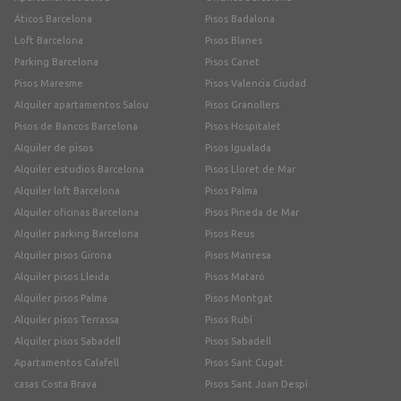
Áticos Barcelona
Pisos Badalona
Loft Barcelona
Pisos Blanes
Parking Barcelona
Pisos Canet
Pisos Maresme
Pisos Valencia Ciudad
Alquiler apartamentos Salou
Pisos Granollers
Pisos de Bancos Barcelona
Pisos Hospitalet
Alquiler de pisos
Pisos Igualada
Alquiler estudios Barcelona
Pisos Lloret de Mar
Alquiler loft Barcelona
Pisos Palma
Alquiler oficinas Barcelona
Pisos Pineda de Mar
Alquiler parking Barcelona
Pisos Reus
Alquiler pisos Girona
Pisos Manresa
Alquiler pisos Lleida
Pisos Mataró
Alquiler pisos Palma
Pisos Montgat
Alquiler pisos Terrassa
Pisos Rubí
Alquiler pisos Sabadell
Pisos Sabadell
Apartamentos Calafell
Pisos Sant Cugat
casas Costa Brava
Pisos Sant Joan Despí