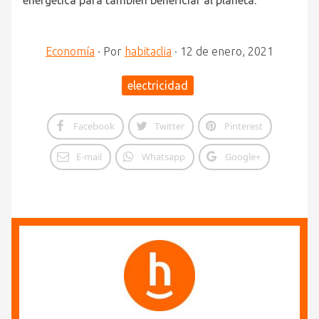
energética para también beneficiar al planeta.
Economía
·
Por
habitaclia
·
12 de enero, 2021
electricidad
Facebook
Twitter
Pinterest
E-mail
Whatsapp
Google+