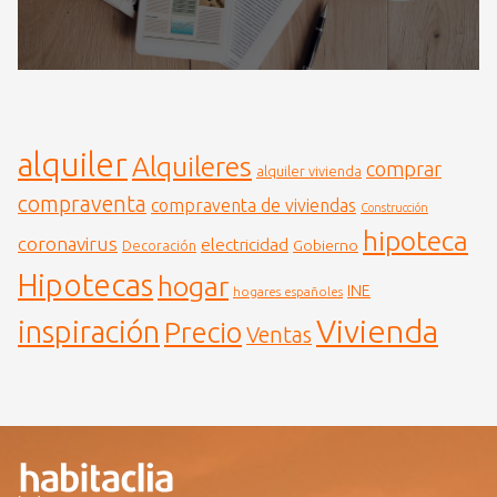
alquiler
Alquileres
comprar
alquiler vivienda
compraventa
compraventa de viviendas
Construcción
hipoteca
coronavirus
electricidad
Gobierno
Decoración
Hipotecas
hogar
INE
hogares españoles
Vivienda
inspiración
Precio
Ventas