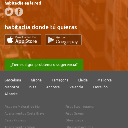
habitaclia en la red
habitaclia donde tú quieras
¿Tienes algún problema o sugerencia?
Barcelona
Girona
Tarragona
Lleida
Mallorca
Menorca
Ibiza
Andorra
Valencia
Castellón
Alicante
Pisos en Malgrat de Mar
Pisos Esparreguera
Apartamentos Costa Brava
Pisos Girona
Casas Pirineos
Obra nueva
Apartamentos Salou
Oficinas Barcelona