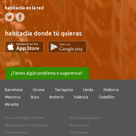
habitaclia en la red
habitaclia donde tú quieras
¿Tienes algún problema o sugerencia?
Barcelona
Girona
Tarragona
Lleida
Mallorca
Menorca
Ibiza
Andorra
Valencia
Castellón
Alicante
Pisos en Malgrat de Mar
Pisos Esparreguera
Apartamentos Costa Brava
Pisos Girona
Casas Pirineos
Obra nueva