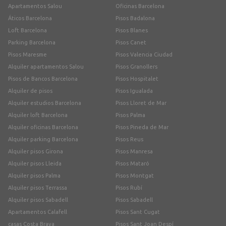
Apartamentos Salou
Oficinas Barcelona
Áticos Barcelona
Pisos Badalona
Loft Barcelona
Pisos Blanes
Parking Barcelona
Pisos Canet
Pisos Maresme
Pisos Valencia Ciudad
Alquiler apartamentos Salou
Pisos Granollers
Pisos de Bancos Barcelona
Pisos Hospitalet
Alquiler de pisos
Pisos Igualada
Alquiler estudios Barcelona
Pisos Lloret de Mar
Alquiler loft Barcelona
Pisos Palma
Alquiler oficinas Barcelona
Pisos Pineda de Mar
Alquiler parking Barcelona
Pisos Reus
Alquiler pisos Girona
Pisos Manresa
Alquiler pisos Lleida
Pisos Mataró
Alquiler pisos Palma
Pisos Montgat
Alquiler pisos Terrassa
Pisos Rubí
Alquiler pisos Sabadell
Pisos Sabadell
Apartamentos Calafell
Pisos Sant Cugat
casas Costa Brava
Pisos Sant Joan Despí