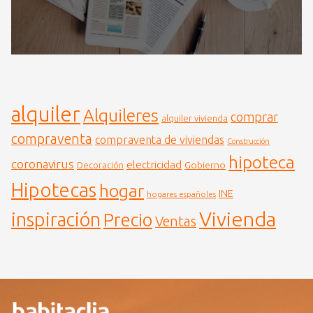
alquiler
Alquileres
comprar
alquiler vivienda
compraventa
compraventa de viviendas
Construcción
hipoteca
coronavirus
electricidad
Gobierno
Decoración
Hipotecas
hogar
INE
hogares españoles
Vivienda
inspiración
Precio
Ventas