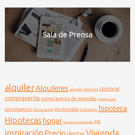
Sala de Prensa
alquiler
Alquileres
comprar
alquiler vivienda
compraventa
compraventa de viviendas
Construcción
hipoteca
coronavirus
electricidad
Gobierno
Decoración
Hipotecas
hogar
INE
hogares españoles
Vivienda
inspiración
Precio
Ventas