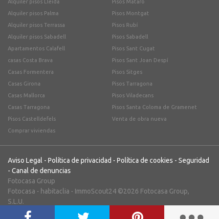
Alquiler pisos Lleida
Pisos Mataró
Alquiler pisos Palma
Pisos Montgat
Alquiler pisos Terrassa
Pisos Rubí
Alquiler pisos Sabadell
Pisos Sabadell
Apartamentos Calafell
Pisos Sant Cugat
casas Costa Brava
Pisos Sant Joan Despí
Casas Formentera
Pisos Sitges
Casas Girona
Pisos Tarragona
Casas Mallorca
Pisos Viladecans
Casas Tarragona
Pisos Santa Coloma de Gramenet
Pisos Castelldefels
Venta de obra nueva
Comprar viviendas
Aviso Legal
-
Política de privacidad
-
Política de cookies
-
Seguridad
-
Canal de denuncias
Fotocasa Group
Fotocasa
-
habitaclia
-
ImmoScout24
©2026 Fotocasa Group,
S.L.U.
;)