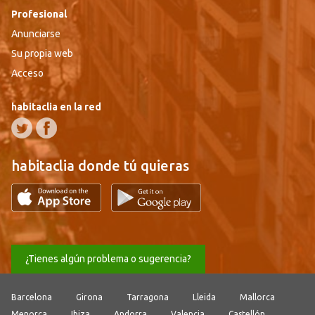
Profesional
Anunciarse
Su propia web
Acceso
habitaclia en la red
habitaclia donde tú quieras
¿Tienes algún problema o sugerencia?
Barcelona
Girona
Tarragona
Lleida
Mallorca
Menorca
Ibiza
Andorra
Valencia
Castellón