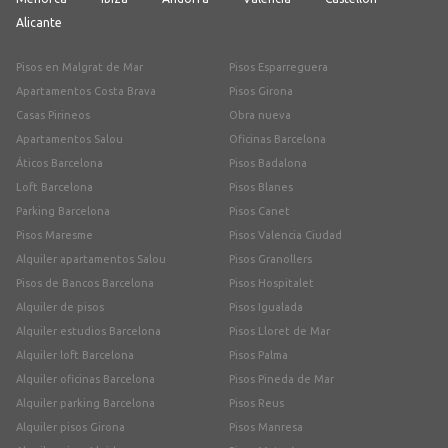
Alicante
Pisos en Malgrat de Mar
Pisos Esparreguera
Apartamentos Costa Brava
Pisos Girona
Casas Pirineos
Obra nueva
Apartamentos Salou
Oficinas Barcelona
Áticos Barcelona
Pisos Badalona
Loft Barcelona
Pisos Blanes
Parking Barcelona
Pisos Canet
Pisos Maresme
Pisos Valencia Ciudad
Alquiler apartamentos Salou
Pisos Granollers
Pisos de Bancos Barcelona
Pisos Hospitalet
Alquiler de pisos
Pisos Igualada
Alquiler estudios Barcelona
Pisos Lloret de Mar
Alquiler loft Barcelona
Pisos Palma
Alquiler oficinas Barcelona
Pisos Pineda de Mar
Alquiler parking Barcelona
Pisos Reus
Alquiler pisos Girona
Pisos Manresa