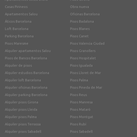
Casas Pirineos
Obra nueva
Apartamentos Salou
Oficinas Barcelona
Áticos Barcelona
Pisos Badalona
Loft Barcelona
Pisos Blanes
Parking Barcelona
Pisos Canet
Pisos Maresme
Pisos Valencia Ciudad
Alquiler apartamentos Salou
Pisos Granollers
Pisos de Bancos Barcelona
Pisos Hospitalet
Alquiler de pisos
Pisos Igualada
Alquiler estudios Barcelona
Pisos Lloret de Mar
Alquiler loft Barcelona
Pisos Palma
Alquiler oficinas Barcelona
Pisos Pineda de Mar
Alquiler parking Barcelona
Pisos Reus
Alquiler pisos Girona
Pisos Manresa
Alquiler pisos Lleida
Pisos Mataró
Alquiler pisos Palma
Pisos Montgat
Alquiler pisos Terrassa
Pisos Rubí
Alquiler pisos Sabadell
Pisos Sabadell