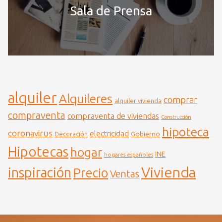
Sala de Prensa
alquiler
Alquileres
comprar
alquiler vivienda
compraventa
compraventa de viviendas
Construcción
hipoteca
coronavirus
electricidad
Gobierno
Decoración
Hipotecas
hogar
INE
hogares españoles
Vivienda
inspiración
Precio
Ventas