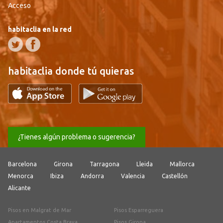
Acceso
habitaclia en la red
habitaclia donde tú quieras
¿Tienes algún problema o sugerencia?
Barcelona
Girona
Tarragona
Lleida
Mallorca
Menorca
Ibiza
Andorra
Valencia
Castellón
Alicante
Pisos en Malgrat de Mar
Pisos Esparreguera
Apartamentos Costa Brava
Pisos Girona