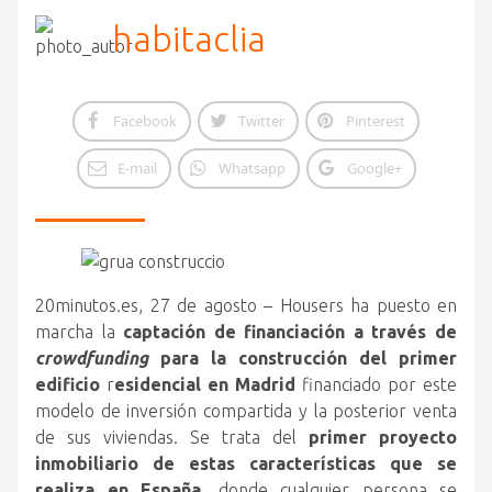
habitaclia
Facebook
Twitter
Pinterest
E-mail
Whatsapp
Google+
20minutos.es, 27 de agosto – Housers ha puesto en
marcha la
captación de financiación a través de
crowdfunding
para la construcción del primer
edificio
r
esidencial en Madrid
financiado
por este
modelo de inversión compartida y la posterior venta
de sus viviendas. Se trata del
primer proyecto
inmobiliario de estas características que se
realiza en España
, donde cualquier persona se