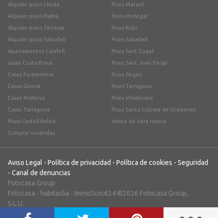
Alquiler pisos Lleida
Pisos Mataró
Alquiler pisos Palma
Pisos Montgat
Alquiler pisos Terrassa
Pisos Rubí
Alquiler pisos Sabadell
Pisos Sabadell
Apartamentos Calafell
Pisos Sant Cugat
casas Costa Brava
Pisos Sant Joan Despí
Casas Formentera
Pisos Sitges
Casas Girona
Pisos Tarragona
Casas Mallorca
Pisos Viladecans
Casas Tarragona
Pisos Santa Coloma de Gramenet
Pisos Castelldefels
Venta de obra nueva
Comprar viviendas
Aviso Legal
-
Política de privacidad
-
Política de cookies
-
Seguridad
-
Canal de denuncias
Fotocasa Group
Fotocasa
-
habitaclia
-
ImmoScout24
©2026 Fotocasa Group,
S.L.U.
;)