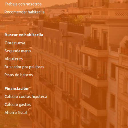
Trabaja con nosotros
Recomendar habitaclia
Buscar en habitaclia
Obra nueva
Segunda mano
Alquileres
Buscador por palabras
Pisos de bancos
Financiación
Cálculo cuotas hipoteca
Cálculo gastos
Ahorro fiscal