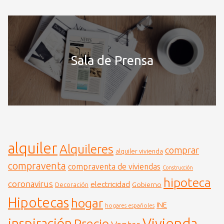
Sala de Prensa
alquiler
Alquileres
comprar
alquiler vivienda
compraventa
compraventa de viviendas
Construcción
hipoteca
coronavirus
electricidad
Gobierno
Decoración
Hipotecas
hogar
INE
hogares españoles
Vivienda
inspiración
Precio