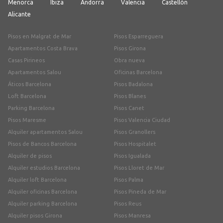
Menorca
Ibiza
Andorra
Valencia
Castellón
Alicante
Pisos en Malgrat de Mar
Pisos Esparreguera
Apartamentos Costa Brava
Pisos Girona
Casas Pirineos
Obra nueva
Apartamentos Salou
Oficinas Barcelona
Áticos Barcelona
Pisos Badalona
Loft Barcelona
Pisos Blanes
Parking Barcelona
Pisos Canet
Pisos Maresme
Pisos Valencia Ciudad
Alquiler apartamentos Salou
Pisos Granollers
Pisos de Bancos Barcelona
Pisos Hospitalet
Alquiler de pisos
Pisos Igualada
Alquiler estudios Barcelona
Pisos Lloret de Mar
Alquiler loft Barcelona
Pisos Palma
Alquiler oficinas Barcelona
Pisos Pineda de Mar
Alquiler parking Barcelona
Pisos Reus
Alquiler pisos Girona
Pisos Manresa