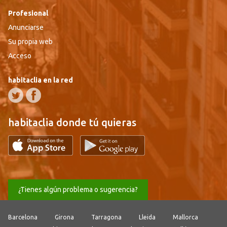
Profesional
Anunciarse
Su propia web
Acceso
habitaclia en la red
habitaclia donde tú quieras
¿Tienes algún problema o sugerencia?
Barcelona
Girona
Tarragona
Lleida
Mallorca