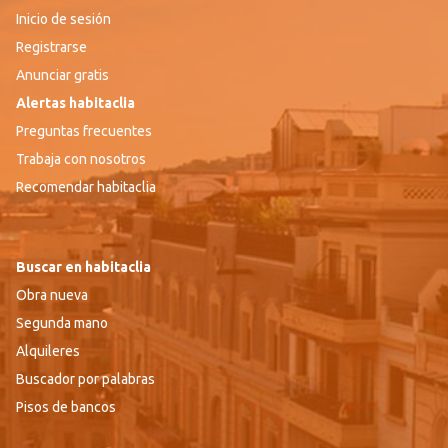
Inicio de sesión
Registrarse
Anunciar gratis
Alertas habitaclia
Preguntas frecuentes
Trabaja con nosotros
Recomendar habitaclia
Buscar en habitaclia
Obra nueva
Segunda mano
Alquileres
Buscador por palabras
Pisos de bancos