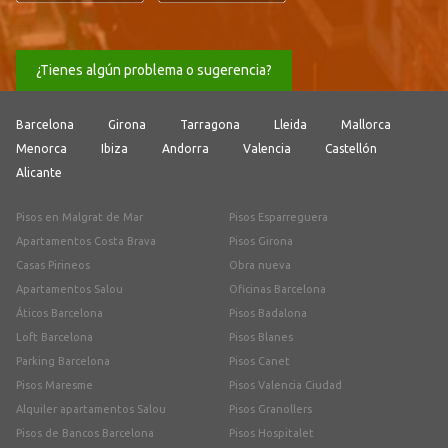
¿Tienes algún problema o sugerencia?
Barcelona
Girona
Tarragona
Lleida
Mallorca
Menorca
Ibiza
Andorra
Valencia
Castellón
Alicante
Pisos en Malgrat de Mar
Pisos Esparreguera
Apartamentos Costa Brava
Pisos Girona
Casas Pirineos
Obra nueva
Apartamentos Salou
Oficinas Barcelona
Áticos Barcelona
Pisos Badalona
Loft Barcelona
Pisos Blanes
Parking Barcelona
Pisos Canet
Pisos Maresme
Pisos Valencia Ciudad
Alquiler apartamentos Salou
Pisos Granollers
Pisos de Bancos Barcelona
Pisos Hospitalet