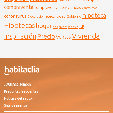
compraventa
compraventa de viviendas
Construcción
hipoteca
coronavirus
electricidad
Gobierno
Decoración
Hipotecas
hogar
INE
hogares españoles
Vivienda
inspiración
Precio
Ventas
¿Quiénes somos?
Preguntas frecuentes
Noticias del sector
Sala de prensa