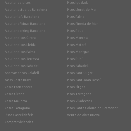
Alquiler de pisos
Pisos Igualada
Alquiler estudios Barcelona
Pisos Lloret de Mar
Alquiler loft Barcelona
Pisos Palma
Alquiler oficinas Barcelona
Pisos Pineda de Mar
Alquiler parking Barcelona
Pisos Reus
Alquiler pisos Girona
Pisos Manresa
Alquiler pisos Lleida
Pisos Mataró
Alquiler pisos Palma
Pisos Montgat
Alquiler pisos Terrassa
Pisos Rubí
Alquiler pisos Sabadell
Pisos Sabadell
Apartamentos Calafell
Pisos Sant Cugat
casas Costa Brava
Pisos Sant Joan Despí
Casas Formentera
Pisos Sitges
Casas Girona
Pisos Tarragona
Casas Mallorca
Pisos Viladecans
Casas Tarragona
Pisos Santa Coloma de Gramenet
Pisos Castelldefels
Venta de obra nueva
Comprar viviendas