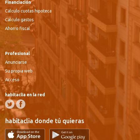
Financiación
Cálculo cuotas hipoteca
Cálculo gastos
Ahorro fiscal
Profesional
Anunciarse
Su propia web
Acceso
habitaclia en la red
habitaclia donde tú quieras