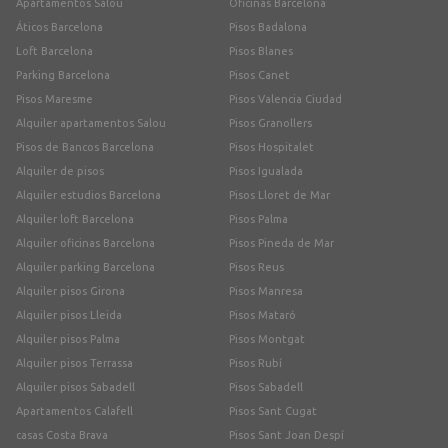
Apartamentos Salou
Oficinas Barcelona
Áticos Barcelona
Pisos Badalona
Loft Barcelona
Pisos Blanes
Parking Barcelona
Pisos Canet
Pisos Maresme
Pisos Valencia Ciudad
Alquiler apartamentos Salou
Pisos Granollers
Pisos de Bancos Barcelona
Pisos Hospitalet
Alquiler de pisos
Pisos Igualada
Alquiler estudios Barcelona
Pisos Lloret de Mar
Alquiler loft Barcelona
Pisos Palma
Alquiler oficinas Barcelona
Pisos Pineda de Mar
Alquiler parking Barcelona
Pisos Reus
Alquiler pisos Girona
Pisos Manresa
Alquiler pisos Lleida
Pisos Mataró
Alquiler pisos Palma
Pisos Montgat
Alquiler pisos Terrassa
Pisos Rubí
Alquiler pisos Sabadell
Pisos Sabadell
Apartamentos Calafell
Pisos Sant Cugat
casas Costa Brava
Pisos Sant Joan Despí