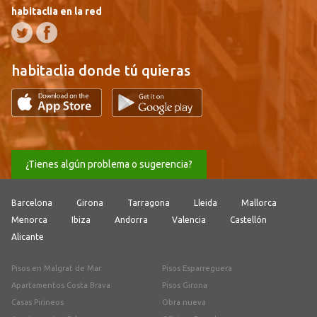
habitaclia en la red
habitaclia donde tú quieras
¿Tienes algún problema o sugerencia?
Barcelona
Girona
Tarragona
Lleida
Mallorca
Menorca
Ibiza
Andorra
Valencia
Castellón
Alicante
Pisos en Malgrat de Mar
Pisos Esparreguera
Apartamentos Costa Brava
Pisos Girona
Casas Pirineos
Obra nueva