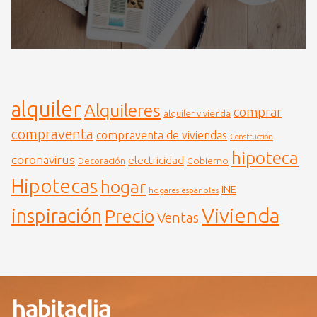
alquiler
Alquileres
comprar
alquiler vivienda
compraventa
compraventa de viviendas
Construcción
hipoteca
coronavirus
electricidad
Gobierno
Decoración
Hipotecas
hogar
INE
hogares españoles
Vivienda
inspiración
Precio
Ventas