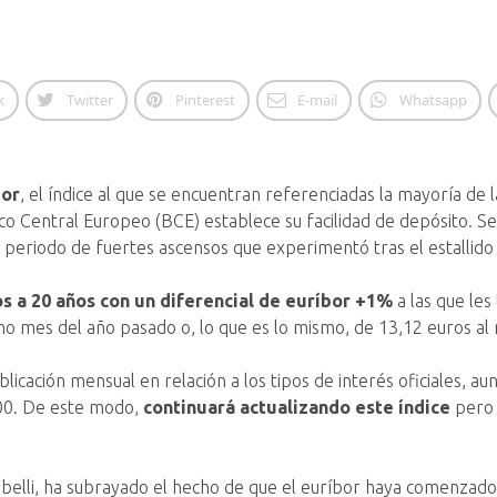
k
Twitter
Pinterest
E-mail
Whatsapp
bor
, el índice al que se encuentran referenciadas la mayoría de
nco Central Europeo (BCE) establece su facilidad de depósito. Se
el periodo de fuertes ascensos que experimentó tras el estallido
s a 20 años con un diferencial de euríbor +1%
a las que le
mo mes del año pasado o, lo que es lo mismo, de 13,12 euros al
licación mensual en relación a los tipos de interés oficiales, a
000. De este modo,
continuará actualizando este índice
pero e
belli, ha subrayado el hecho de que el euríbor haya comenzado 