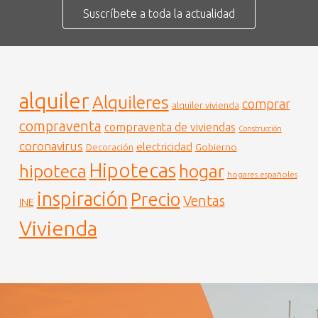
Suscríbete a toda la actualidad
alquiler
Alquileres
comprar
alquiler vivienda
compraventa
compraventa de viviendas
Construcción
coronavirus
electricidad
Gobierno
Decoración
Hipotecas
hogar
hipoteca
hogares españoles
inspiración
Precio
Ventas
INE
Vivienda