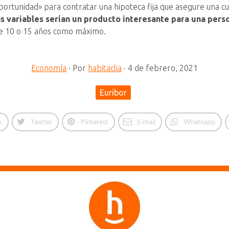
portunidad» para contratar una hipoteca fija que asegure una c
s variables serían un producto interesante para una perso
de 10 o 15 años como máximo.
Economía
·
Por
habitaclia
·
4 de febrero, 2021
Euribor
k
Twitter
Pinterest
E-mail
Whatsapp