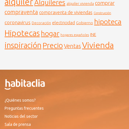
alquiler
Alquileres
comprar
alquiler vivienda
compraventa
compraventa de viviendas
Construcción
hipoteca
coronavirus
electricidad
Gobierno
Decoración
Hipotecas
hogar
INE
hogares españoles
Vivienda
inspiración
Precio
Ventas
¿Quiénes somos?
Preguntas frecuentes
Noticias del sector
Sala de prensa