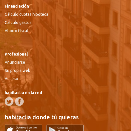
Financiación
Cálculo cuotas hipoteca
Cálculo gastos
Ahorro fiscal
Profesional
Anunciarse
Su propia web
Acceso
habitaclia en la red
habitaclia donde tú quieras