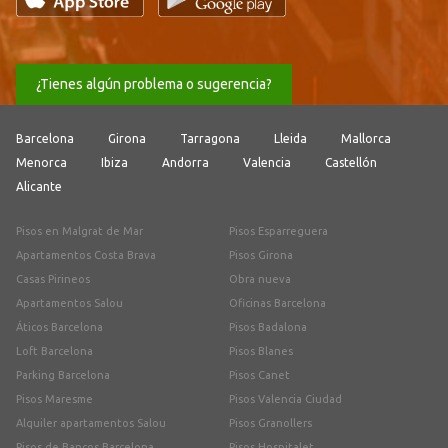
¿Tienes algún problema o sugerencia?
Barcelona
Girona
Tarragona
Lleida
Mallorca
Menorca
Ibiza
Andorra
Valencia
Castellón
Alicante
Pisos en Malgrat de Mar
Pisos Esparreguera
Apartamentos Costa Brava
Pisos Girona
Casas Pirineos
Obra nueva
Apartamentos Salou
Oficinas Barcelona
Áticos Barcelona
Pisos Badalona
Loft Barcelona
Pisos Blanes
Parking Barcelona
Pisos Canet
Pisos Maresme
Pisos Valencia Ciudad
Alquiler apartamentos Salou
Pisos Granollers
Pisos de Bancos Barcelona
Pisos Hospitalet