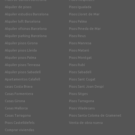
Alquiler de pisos
Pisos Igualada
Alquiler estudios Barcelona
Pisos Lloret de Mar
Alquiler loft Barcelona
Pisos Palma
Alquiler oficinas Barcelona
Pisos Pineda de Mar
Alquiler parking Barcelona
Pisos Reus
Alquiler pisos Girona
Pisos Manresa
Alquiler pisos Lleida
Pisos Mataró
Alquiler pisos Palma
Pisos Montgat
Alquiler pisos Terrassa
Pisos Rubí
Alquiler pisos Sabadell
Pisos Sabadell
Apartamentos Calafell
Pisos Sant Cugat
casas Costa Brava
Pisos Sant Joan Despí
Casas Formentera
Pisos Sitges
Casas Girona
Pisos Tarragona
Casas Mallorca
Pisos Viladecans
Casas Tarragona
Pisos Santa Coloma de Gramenet
Pisos Castelldefels
Venta de obra nueva
Comprar viviendas