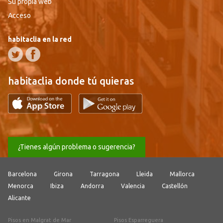
Su propia web
Acceso
habitaclia en la red
habitaclia donde tú quieras
¿Tienes algún problema o sugerencia?
Barcelona
Girona
Tarragona
Lleida
Mallorca
Menorca
Ibiza
Andorra
Valencia
Castellón
Alicante
Pisos en Malgrat de Mar
Pisos Esparreguera