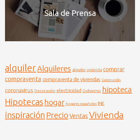
Sala de Prensa
alquiler
Alquileres
comprar
alquiler vivienda
compraventa
compraventa de viviendas
Construcción
hipoteca
coronavirus
electricidad
Gobierno
Decoración
Hipotecas
hogar
INE
hogares españoles
Vivienda
inspiración
Precio
Ventas