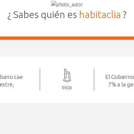
¿ Sabes quién es
habitaclia
?
rbano cae
El Gobierno
estre,
7% a la ge
Inicio