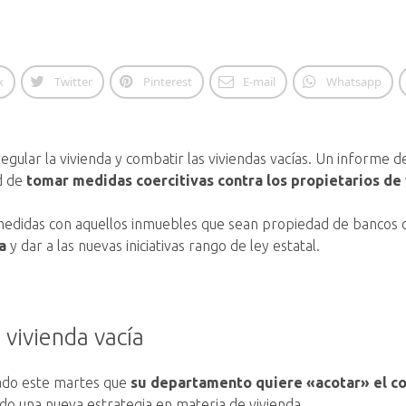
k
Twitter
Pinterest
E-mail
Whatsapp
gular la vivienda y combatir las viviendas vacías. Un informe de
ad de
tomar medidas coercitivas contra los propietarios de 
edidas con aquellos inmuebles que sean propiedad de bancos o 
a
y dar a las nuevas iniciativas rango de ley estatal.
 vivienda vacía
lado este martes que
su departamento quiere «acotar» el co
ado una nueva estrategia en materia de vivienda.