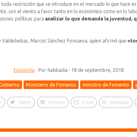
toda restricción que se introduce en el mercado lo que hace es 
e, con el viento a favor tanto en lo económico como en lo labo
ciones políticas para
analizar lo que demanda la juventud, q
de Valdebebas, Marcos Sánchez Foncueva, quien afirmó que
«to
Economía
·
Por
habitaclia
·
18 de septiembre, 2018
Gobierno
Ministerio de Fomento
ministro de Fomento
k
Twitter
Pinterest
E-mail
Whatsapp