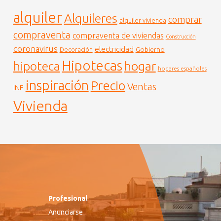
alquiler
Alquileres
comprar
alquiler vivienda
compraventa
compraventa de viviendas
Construcción
coronavirus
electricidad
Gobierno
Decoración
Hipotecas
hogar
hipoteca
hogares españoles
inspiración
Precio
Ventas
INE
Vivienda
Profesional
Anunciarse