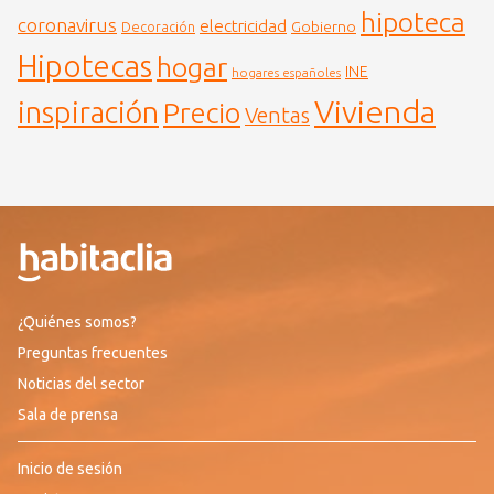
hipoteca
coronavirus
electricidad
Gobierno
Decoración
Hipotecas
hogar
INE
hogares españoles
Vivienda
inspiración
Precio
Ventas
¿Quiénes somos?
Preguntas frecuentes
Noticias del sector
Sala de prensa
Inicio de sesión