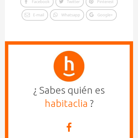
Facebook
Twitter
Pinterest
E-mail
Whatsapp
Google+
¿ Sabes quién es
habitaclia
?