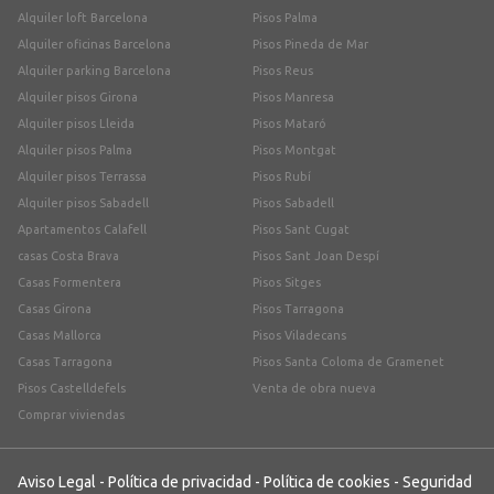
Alquiler loft Barcelona
Pisos Palma
Alquiler oficinas Barcelona
Pisos Pineda de Mar
Alquiler parking Barcelona
Pisos Reus
Alquiler pisos Girona
Pisos Manresa
Alquiler pisos Lleida
Pisos Mataró
Alquiler pisos Palma
Pisos Montgat
Alquiler pisos Terrassa
Pisos Rubí
Alquiler pisos Sabadell
Pisos Sabadell
Apartamentos Calafell
Pisos Sant Cugat
casas Costa Brava
Pisos Sant Joan Despí
Casas Formentera
Pisos Sitges
Casas Girona
Pisos Tarragona
Casas Mallorca
Pisos Viladecans
Casas Tarragona
Pisos Santa Coloma de Gramenet
Pisos Castelldefels
Venta de obra nueva
Comprar viviendas
Aviso Legal
-
Política de privacidad
-
Política de cookies
-
Seguridad