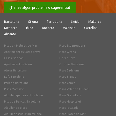
¿Tienes algún problema o sugerencia?
Barcelona
Girona
Tarragona
Lleida
Mallorca
Menorca
Ibiza
Andorra
Valencia
Castellón
Alicante
Pisos en Malgrat de Mar
Pisos Esparreguera
Apartamentos Costa Brava
Pisos Girona
Casas Pirineos
Obra nueva
Apartamentos Salou
Oficinas Barcelona
Áticos Barcelona
Pisos Badalona
Loft Barcelona
Pisos Blanes
Parking Barcelona
Pisos Canet
Pisos Maresme
Pisos Valencia Ciudad
Alquiler apartamentos Salou
Pisos Granollers
Pisos de Bancos Barcelona
Pisos Hospitalet
Alquiler de pisos
Pisos Igualada
Alquiler estudios Barcelona
Pisos Lloret de Mar