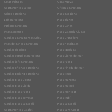
Casas Pirineos
Obra nueva
Apartamentos Salou
Oficinas Barcelona
Áticos Barcelona
Pisos Badalona
Loft Barcelona
Pisos Blanes
Parking Barcelona
Pisos Canet
Pisos Maresme
Pisos Valencia Ciudad
Alquiler apartamentos Salou
Pisos Granollers
Pisos de Bancos Barcelona
Pisos Hospitalet
Alquiler de pisos
Pisos Igualada
Alquiler estudios Barcelona
Pisos Lloret de Mar
Alquiler loft Barcelona
Pisos Palma
Alquiler oficinas Barcelona
Pisos Pineda de Mar
Alquiler parking Barcelona
Pisos Reus
Alquiler pisos Girona
Pisos Manresa
Alquiler pisos Lleida
Pisos Mataró
Alquiler pisos Palma
Pisos Montgat
Alquiler pisos Terrassa
Pisos Rubí
Alquiler pisos Sabadell
Pisos Sabadell
Apartamentos Calafell
Pisos Sant Cugat