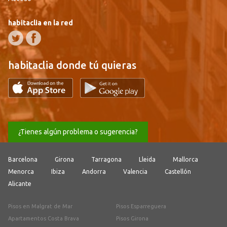
habitaclia en la red
habitaclia donde tú quieras
¿Tienes algún problema o sugerencia?
Barcelona
Girona
Tarragona
Lleida
Mallorca
Menorca
Ibiza
Andorra
Valencia
Castellón
Alicante
Pisos en Malgrat de Mar
Pisos Esparreguera
Apartamentos Costa Brava
Pisos Girona