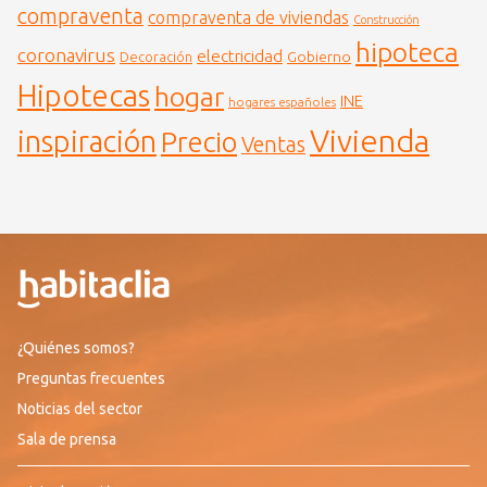
compraventa
compraventa de viviendas
Construcción
hipoteca
coronavirus
electricidad
Gobierno
Decoración
Hipotecas
hogar
INE
hogares españoles
Vivienda
inspiración
Precio
Ventas
¿Quiénes somos?
Preguntas frecuentes
Noticias del sector
Sala de prensa