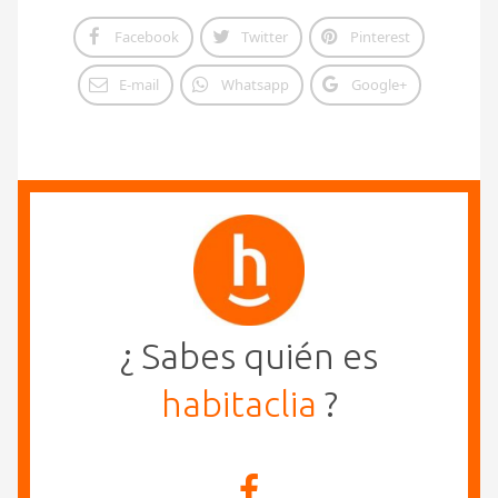
Facebook
Twitter
Pinterest
E-mail
Whatsapp
Google+
¿ Sabes quién es
habitaclia
?