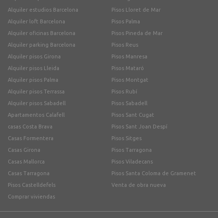
Alquiler estudios Barcelona
Pisos Lloret de Mar
Alquiler loft Barcelona
Pisos Palma
Alquiler oficinas Barcelona
Pisos Pineda de Mar
Alquiler parking Barcelona
Pisos Reus
Alquiler pisos Girona
Pisos Manresa
Alquiler pisos Lleida
Pisos Mataró
Alquiler pisos Palma
Pisos Montgat
Alquiler pisos Terrassa
Pisos Rubí
Alquiler pisos Sabadell
Pisos Sabadell
Apartamentos Calafell
Pisos Sant Cugat
casas Costa Brava
Pisos Sant Joan Despí
Casas Formentera
Pisos Sitges
Casas Girona
Pisos Tarragona
Casas Mallorca
Pisos Viladecans
Casas Tarragona
Pisos Santa Coloma de Gramenet
Pisos Castelldefels
Venta de obra nueva
Comprar viviendas