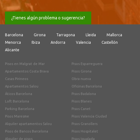
¿Tienes algún problema o sugerencia?
Barcelona
Girona
Tarragona
Lleida
Mallorca
Menorca
Ibiza
Andorra
Valencia
Castellón
Alicante
Pisos en Malgrat de Mar
Pisos Esparreguera
Apartamentos Costa Brava
Pisos Girona
Casas Pirineos
Obra nueva
Apartamentos Salou
Oficinas Barcelona
Áticos Barcelona
Pisos Badalona
Loft Barcelona
Pisos Blanes
Parking Barcelona
Pisos Canet
Pisos Maresme
Pisos Valencia Ciudad
Alquiler apartamentos Salou
Pisos Granollers
Pisos de Bancos Barcelona
Pisos Hospitalet
Alquiler de pisos
Pisos Igualada