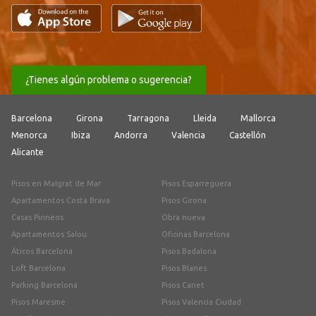
¿Tienes algún problema o sugerencia?
Barcelona
Girona
Tarragona
Lleida
Mallorca
Menorca
Ibiza
Andorra
Valencia
Castellón
Alicante
Pisos en Malgrat de Mar
Pisos Esparreguera
Apartamentos Costa Brava
Pisos Girona
Casas Pirineos
Obra nueva
Apartamentos Salou
Oficinas Barcelona
Áticos Barcelona
Pisos Badalona
Loft Barcelona
Pisos Blanes
Parking Barcelona
Pisos Canet
Pisos Maresme
Pisos Valencia Ciudad