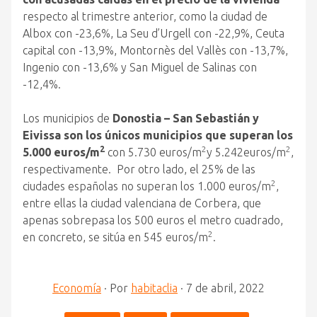
respecto al trimestre anterior, como la ciudad de
Albox con -23,6%, La Seu d’Urgell con -22,9%, Ceuta
capital con -13,9%, Montornès del Vallès con -13,7%,
Ingenio con -13,6% y San Miguel de Salinas con
-12,4%.
Los municipios de
Donostia – San Sebastián y
Eivissa son los únicos municipios que superan los
2
2
2
5.000 euros/m
con 5.730 euros/m
y 5.242euros/m
,
respectivamente. Por otro lado, el 25% de las
2
ciudades españolas no superan los 1.000 euros/m
,
entre ellas la ciudad valenciana de Corbera, que
apenas sobrepasa los 500 euros el metro cuadrado,
2
en concreto, se sitúa en 545 euros/m
.
Economía
·
Por
habitaclia
·
7 de abril, 2022