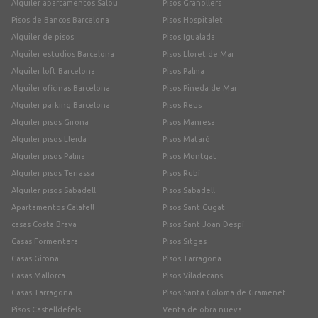
Alquiler apartamentos Salou
Pisos Granollers
Pisos de Bancos Barcelona
Pisos Hospitalet
Alquiler de pisos
Pisos Igualada
Alquiler estudios Barcelona
Pisos Lloret de Mar
Alquiler loft Barcelona
Pisos Palma
Alquiler oficinas Barcelona
Pisos Pineda de Mar
Alquiler parking Barcelona
Pisos Reus
Alquiler pisos Girona
Pisos Manresa
Alquiler pisos Lleida
Pisos Mataró
Alquiler pisos Palma
Pisos Montgat
Alquiler pisos Terrassa
Pisos Rubí
Alquiler pisos Sabadell
Pisos Sabadell
Apartamentos Calafell
Pisos Sant Cugat
casas Costa Brava
Pisos Sant Joan Despí
Casas Formentera
Pisos Sitges
Casas Girona
Pisos Tarragona
Casas Mallorca
Pisos Viladecans
Casas Tarragona
Pisos Santa Coloma de Gramenet
Pisos Castelldefels
Venta de obra nueva