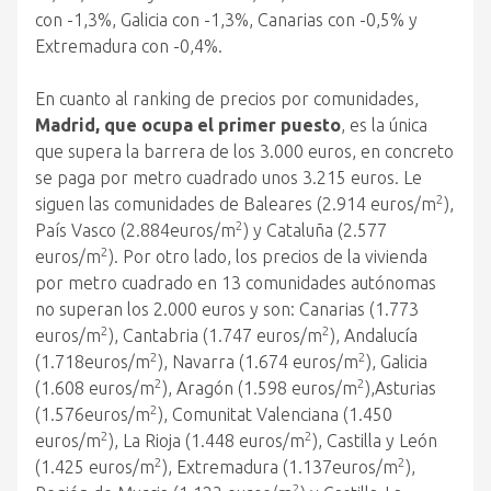
con -1,3%, Galicia con -1,3%, Canarias con -0,5% y
Extremadura con -0,4%.
En cuanto al ranking de precios por comunidades,
Madrid, que ocupa el primer puesto
, es la única
que supera la barrera de los 3.000 euros, en concreto
se paga por metro cuadrado unos 3.215 euros. Le
2
siguen las comunidades de Baleares (2.914 euros/m
),
2
País Vasco (2.884euros/m
) y Cataluña (2.577
2
euros/m
). Por otro lado, los precios de la vivienda
por metro cuadrado en 13 comunidades autónomas
no superan los 2.000 euros y son: Canarias (1.773
2
2
euros/m
), Cantabria (1.747 euros/m
), Andalucía
2
2
(1.718euros/m
), Navarra (1.674 euros/m
), Galicia
2
2
(1.608 euros/m
), Aragón (1.598 euros/m
),Asturias
2
(1.576euros/m
), Comunitat Valenciana (1.450
2
2
euros/m
), La Rioja (1.448 euros/m
), Castilla y León
2
2
(1.425 euros/m
), Extremadura (1.137euros/m
),
2