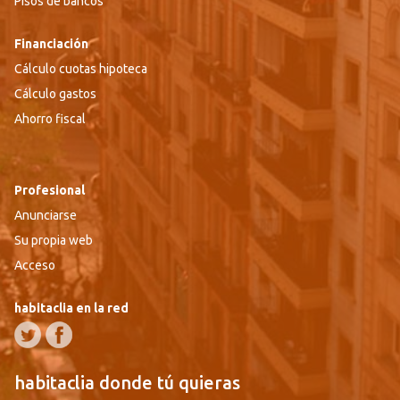
Pisos de bancos
Financiación
Cálculo cuotas hipoteca
Cálculo gastos
Ahorro fiscal
Profesional
Anunciarse
Su propia web
Acceso
habitaclia en la red
habitaclia donde tú quieras