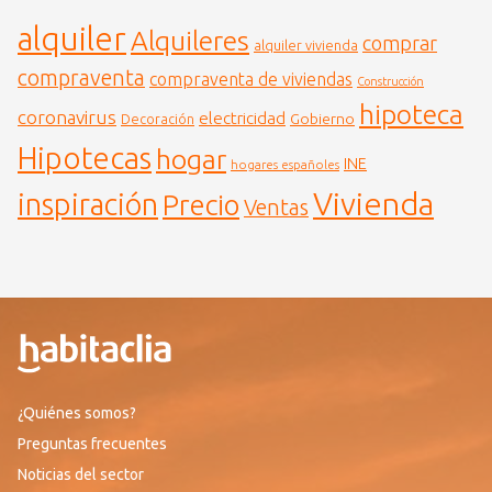
alquiler
Alquileres
comprar
alquiler vivienda
compraventa
compraventa de viviendas
Construcción
hipoteca
coronavirus
electricidad
Gobierno
Decoración
Hipotecas
hogar
INE
hogares españoles
Vivienda
inspiración
Precio
Ventas
¿Quiénes somos?
Preguntas frecuentes
Noticias del sector