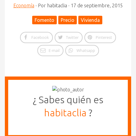
Economía
·
Por
habitaclia
·
17 de septiembre, 2015
Fomento
Precio
Vivienda
Facebook
Twitter
Pinterest
E-mail
Whatsapp
¿ Sabes quién es
habitaclia
?