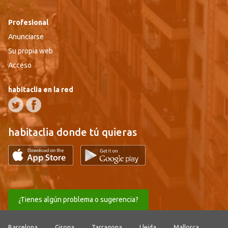
Profesional
Anunciarse
Su propia web
Acceso
habitaclia en la red
habitaclia donde tú quieras
¿Tienes algún problema o sugerencia?
Barcelona
Girona
Tarragona
Lleida
Mallorca