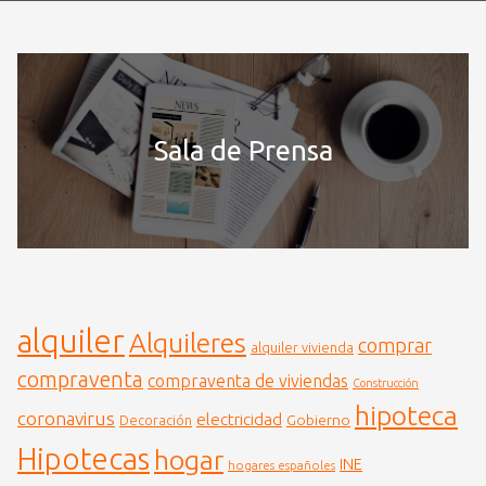
Sala de Prensa
alquiler
Alquileres
comprar
alquiler vivienda
compraventa
compraventa de viviendas
Construcción
hipoteca
coronavirus
electricidad
Gobierno
Decoración
Hipotecas
hogar
INE
hogares españoles