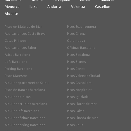
Menorca
Ibiza
Andorra
Valencia
Castellón
Alicante
Pisos en Malgrat de Mar
Pisos Esparreguera
Apartamentos Costa Brava
Pisos Girona
Casas Pirineos
Obra nueva
Apartamentos Salou
Oficinas Barcelona
Áticos Barcelona
Pisos Badalona
Loft Barcelona
Pisos Blanes
Parking Barcelona
Pisos Canet
Pisos Maresme
Pisos Valencia Ciudad
Alquiler apartamentos Salou
Pisos Granollers
Pisos de Bancos Barcelona
Pisos Hospitalet
Alquiler de pisos
Pisos Igualada
Alquiler estudios Barcelona
Pisos Lloret de Mar
Alquiler loft Barcelona
Pisos Palma
Alquiler oficinas Barcelona
Pisos Pineda de Mar
Alquiler parking Barcelona
Pisos Reus