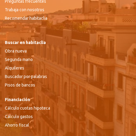
Preguntas frecuentes
Trabaja con nosotros
Recomendar habitaclia
Buscar en habitaclia
Obra nueva
Segunda mano
Alquileres
Buscador por palabras
Pisos de bancos
Financiación
Cálculo cuotas hipoteca
Cálculo gastos
Ahorro fiscal