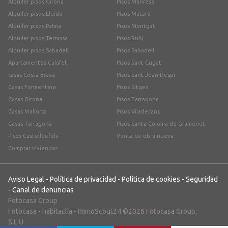
Alquiler pisos Girona
Pisos Manresa
Alquiler pisos Lleida
Pisos Mataró
Alquiler pisos Palma
Pisos Montgat
Alquiler pisos Terrassa
Pisos Rubí
Alquiler pisos Sabadell
Pisos Sabadell
Apartamentos Calafell
Pisos Sant Cugat
casas Costa Brava
Pisos Sant Joan Despí
Casas Formentera
Pisos Sitges
Casas Girona
Pisos Tarragona
Casas Mallorca
Pisos Viladecans
Casas Tarragona
Pisos Santa Coloma de Gramenet
Pisos Castelldefels
Venta de obra nueva
Comprar viviendas
Aviso Legal
-
Política de privacidad
-
Política de cookies
-
Seguridad
-
Canal de denuncias
Fotocasa Group
Fotocasa
-
habitaclia
-
ImmoScout24
©2026 Fotocasa Group,
S.L.U.