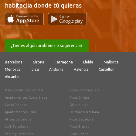
habitaclia donde tú quieras
¿Tienes algún problema o sugerencia?
Barcelona
Girona
Tarragona
Lleida
Mallorca
Menorca
Ibiza
Andorra
Valencia
Castellón
Alicante
Pisos en Malgrat de Mar
Pisos Esparreguera
Apartamentos Costa Brava
Pisos Girona
Casas Pirineos
Obra nueva
Apartamentos Salou
Oficinas Barcelona
Áticos Barcelona
Pisos Badalona
Loft Barcelona
Pisos Blanes
Parking Barcelona
Pisos Canet