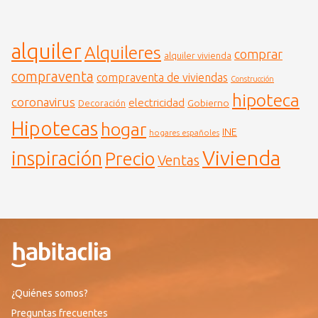
alquiler
Alquileres
comprar
alquiler vivienda
compraventa
compraventa de viviendas
Construcción
hipoteca
coronavirus
electricidad
Gobierno
Decoración
Hipotecas
hogar
INE
hogares españoles
Vivienda
inspiración
Precio
Ventas
¿Quiénes somos?
Preguntas frecuentes