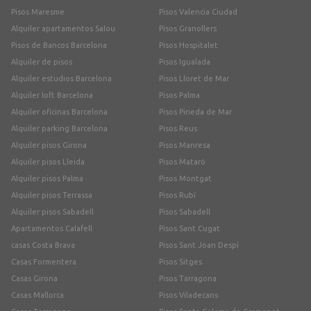
Pisos Maresme
Pisos Valencia Ciudad
Alquiler apartamentos Salou
Pisos Granollers
Pisos de Bancos Barcelona
Pisos Hospitalet
Alquiler de pisos
Pisos Igualada
Alquiler estudios Barcelona
Pisos Lloret de Mar
Alquiler loft Barcelona
Pisos Palma
Alquiler oficinas Barcelona
Pisos Pineda de Mar
Alquiler parking Barcelona
Pisos Reus
Alquiler pisos Girona
Pisos Manresa
Alquiler pisos Lleida
Pisos Mataró
Alquiler pisos Palma
Pisos Montgat
Alquiler pisos Terrassa
Pisos Rubí
Alquiler pisos Sabadell
Pisos Sabadell
Apartamentos Calafell
Pisos Sant Cugat
casas Costa Brava
Pisos Sant Joan Despí
Casas Formentera
Pisos Sitges
Casas Girona
Pisos Tarragona
Casas Mallorca
Pisos Viladecans