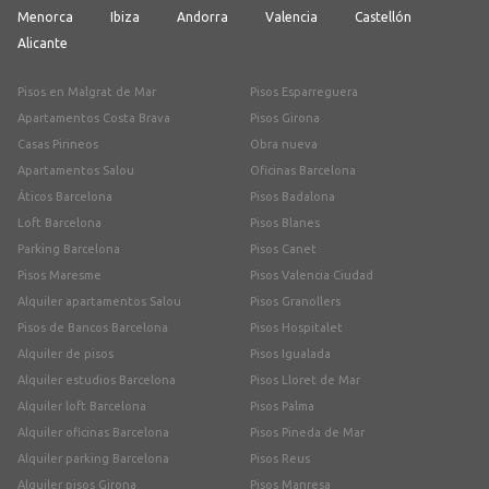
Menorca
Ibiza
Andorra
Valencia
Castellón
Alicante
Pisos en Malgrat de Mar
Pisos Esparreguera
Apartamentos Costa Brava
Pisos Girona
Casas Pirineos
Obra nueva
Apartamentos Salou
Oficinas Barcelona
Áticos Barcelona
Pisos Badalona
Loft Barcelona
Pisos Blanes
Parking Barcelona
Pisos Canet
Pisos Maresme
Pisos Valencia Ciudad
Alquiler apartamentos Salou
Pisos Granollers
Pisos de Bancos Barcelona
Pisos Hospitalet
Alquiler de pisos
Pisos Igualada
Alquiler estudios Barcelona
Pisos Lloret de Mar
Alquiler loft Barcelona
Pisos Palma
Alquiler oficinas Barcelona
Pisos Pineda de Mar
Alquiler parking Barcelona
Pisos Reus
Alquiler pisos Girona
Pisos Manresa