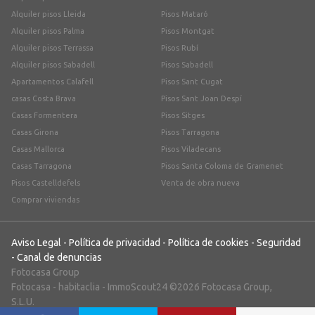
Alquiler pisos Lleida
Pisos Mataró
Alquiler pisos Palma
Pisos Montgat
Alquiler pisos Terrassa
Pisos Rubí
Alquiler pisos Sabadell
Pisos Sabadell
Apartamentos Calafell
Pisos Sant Cugat
casas Costa Brava
Pisos Sant Joan Despí
Casas Formentera
Pisos Sitges
Casas Girona
Pisos Tarragona
Casas Mallorca
Pisos Viladecans
Casas Tarragona
Pisos Santa Coloma de Gramenet
Pisos Castelldefels
Venta de obra nueva
Comprar viviendas
Aviso Legal
-
Política de privacidad
-
Política de cookies
-
Seguridad
-
Canal de denuncias
Fotocasa Group
Fotocasa
-
habitaclia
-
ImmoScout24
©2026 Fotocasa Group,
S.L.U.