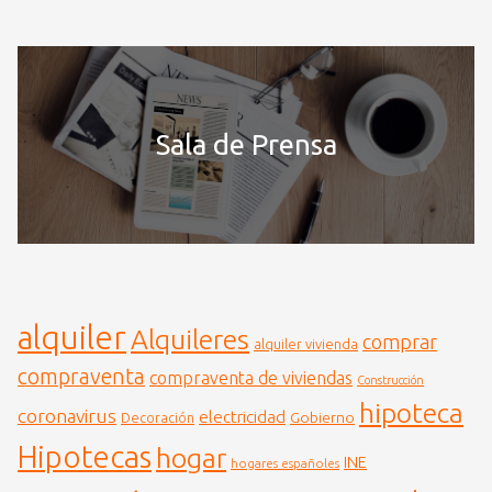
Sala de Prensa
alquiler
Alquileres
comprar
alquiler vivienda
compraventa
compraventa de viviendas
Construcción
hipoteca
coronavirus
electricidad
Gobierno
Decoración
Hipotecas
hogar
INE
hogares españoles