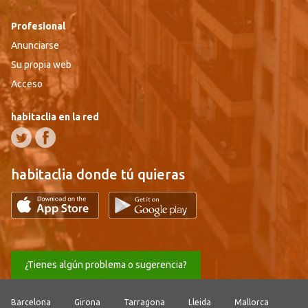
Profesional
Anunciarse
Su propia web
Acceso
habitaclia en la red
habitaclia donde tú quieras
¿Tienes algún problema o sugerencia?
Barcelona
Girona
Tarragona
Lleida
Mallorca