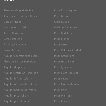
Pisos en Malgrat de Mar
Pisos Esparreguera
Apartamentos Costa Brava
Pisos Girona
Casas Pirineos
Obra nueva
Apartamentos Salou
Oficinas Barcelona
Áticos Barcelona
Pisos Badalona
Loft Barcelona
Pisos Blanes
Parking Barcelona
Pisos Canet
Pisos Maresme
Pisos Valencia Ciudad
Alquiler apartamentos Salou
Pisos Granollers
Pisos de Bancos Barcelona
Pisos Hospitalet
Alquiler de pisos
Pisos Igualada
Alquiler estudios Barcelona
Pisos Lloret de Mar
Alquiler loft Barcelona
Pisos Palma
Alquiler oficinas Barcelona
Pisos Pineda de Mar
Alquiler parking Barcelona
Pisos Reus
Alquiler pisos Girona
Pisos Manresa
Alquiler pisos Lleida
Pisos Mataró