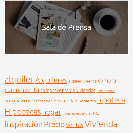
Sala de Prensa
alquiler
Alquileres
comprar
alquiler vivienda
compraventa
compraventa de viviendas
Construcción
hipoteca
coronavirus
electricidad
Gobierno
Decoración
Hipotecas
hogar
INE
hogares españoles
Vivienda
inspiración
Precio
Ventas