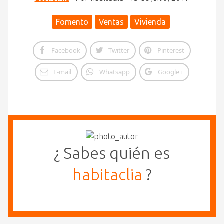
Fomento
Ventas
Vivienda
Facebook
Twitter
Pinterest
E-mail
Whatsapp
Google+
¿ Sabes quién es
habitaclia
?