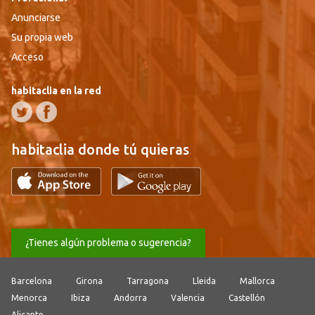
Anunciarse
Su propia web
Acceso
habitaclia en la red
habitaclia donde tú quieras
¿Tienes algún problema o sugerencia?
Barcelona
Girona
Tarragona
Lleida
Mallorca
Menorca
Ibiza
Andorra
Valencia
Castellón
Alicante