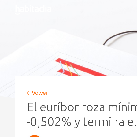
Volver
El euríbor roza mínim
-0,502% y termina e