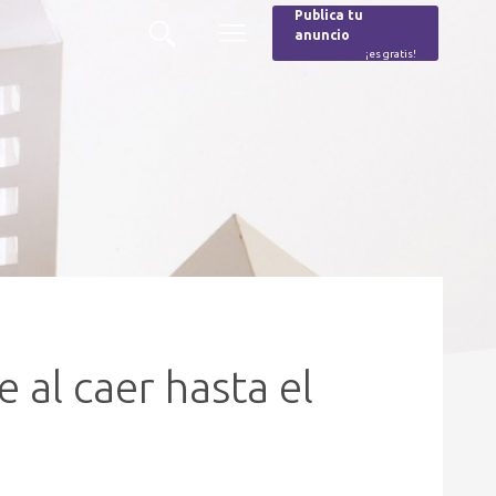
Publica tu
anuncio
Buscar
Menú
¡es gratis!
Burger
 al caer hasta el