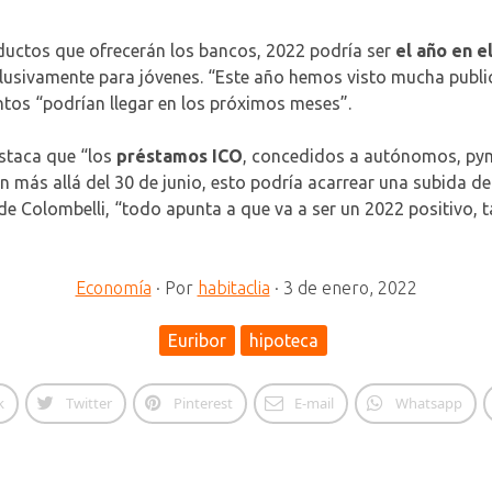
oductos que ofrecerán los bancos, 2022 podría ser
el año en e
xclusivamente para jóvenes. “Este año hemos visto mucha publ
tos “podrían llegar en los próximos meses”.
estaca que “los
préstamos ICO
, concedidos a autónomos, py
an más allá del 30 de junio, esto podría acarrear una subida 
de Colombelli, “todo apunta a que va a ser un 2022 positivo, 
Economía
·
Por
habitaclia
·
3 de enero, 2022
Euribor
hipoteca
k
Twitter
Pinterest
E-mail
Whatsapp