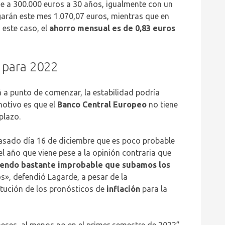
de a 300.000 euros a 30 años, igualmente con un
agarán este mes 1.070,07 euros, mientras que en
 este caso, el
ahorro mensual es de 0,83 euros
a para 2022
 a punto de comenzar, la estabilidad podría
motivo es que el
Banco Central Europeo
no tiene
plazo.
 pasado día 16 de diciembre que es poco probable
l año que viene pese a la opinión contraria que
iendo bastante improbable que subamos los
s», defendió Lagarde, a pesar de la
stitución de los pronósticos de
inflación
para la
meses, al menos no en el primer semestre de 2022”