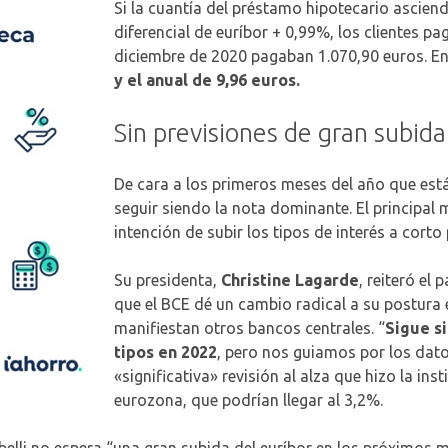
Si la cuantía del préstamo hipotecario ascien
diferencial de euríbor + 0,99%, los clientes p
diciembre de 2020 pagaban 1.070,90 euros. En
y el anual de 9,96 euros.
Sin previsiones de gran subid
De cara a los primeros meses del año que está
seguir siendo la nota dominante. El principal 
intención de subir los tipos de interés a corto 
Su presidenta,
Christine Lagarde
, reiteró el
que el BCE dé un cambio radical a su postura e
manifiestan otros bancos centrales. “
Sigue s
tipos en 2022
, pero nos guiamos por los dato
«significativa» revisión al alza que hizo la in
eurozona, que podrían llegar al 3,2%.
belli no espera “una gran subida del euríbor en los próximos 