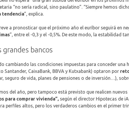
taria “no sería radical, sino paulatino”. “Siempre hemos dicho
a tendencia
”, explica.
reve a pronosticar que el próximo año el euríbor seguirá en n
cimas
”, entre el -0,3 y el -0,5%. De este modo, la estabilidad 
os grandes bancos
do cambiando las condiciones impuestas para conceder una hi
nco Santander, CaixaBank, BBVA y Kutxabank) optaron por
ret
, seguro de vida, planes de pensiones o de inversión…), sobre
tamos del año, pero tampoco está previsto que realicen nuevo
s para comprar vivienda”,
según el director Hipotecas de i
ra perfiles altos, pero los verdaderos cambios en el primer tr