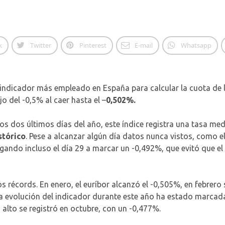
k
Twitter
Pinterest
E-mail
Whatsapp
 indicador más empleado en España para calcular la cuota de l
o del -0,5% al caer hasta el –
0,502%.
os dos últimos días del año, este índice registra una tasa med
stórico
. Pese a alcanzar algún día datos nunca vistos, como e
gando incluso el día 29 a marcar un -0,492%, que evitó que el
 récords. En enero, el euríbor alcanzó el -0,505%, en febrero
 la evolución del indicador durante este año ha estado marca
 alto se registró en octubre, con un -0,477%.