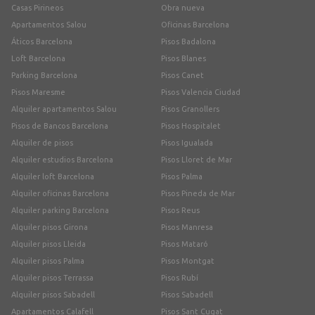
Casas Pirineos
Obra nueva
Apartamentos Salou
Oficinas Barcelona
Áticos Barcelona
Pisos Badalona
Loft Barcelona
Pisos Blanes
Parking Barcelona
Pisos Canet
Pisos Maresme
Pisos Valencia Ciudad
Alquiler apartamentos Salou
Pisos Granollers
Pisos de Bancos Barcelona
Pisos Hospitalet
Alquiler de pisos
Pisos Igualada
Alquiler estudios Barcelona
Pisos Lloret de Mar
Alquiler loft Barcelona
Pisos Palma
Alquiler oficinas Barcelona
Pisos Pineda de Mar
Alquiler parking Barcelona
Pisos Reus
Alquiler pisos Girona
Pisos Manresa
Alquiler pisos Lleida
Pisos Mataró
Alquiler pisos Palma
Pisos Montgat
Alquiler pisos Terrassa
Pisos Rubí
Alquiler pisos Sabadell
Pisos Sabadell
Apartamentos Calafell
Pisos Sant Cugat