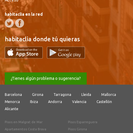
Acceso
habitaclia en la red
habitaclia donde tú quieras
¿Tienes algún problema o sugerencia?
Barcelona
Girona
Tarragona
Lleida
Mallorca
Menorca
Ibiza
Andorra
Valencia
Castellón
Alicante
Pisos en Malgrat de Mar
Pisos Esparreguera
Apartamentos Costa Brava
Pisos Girona