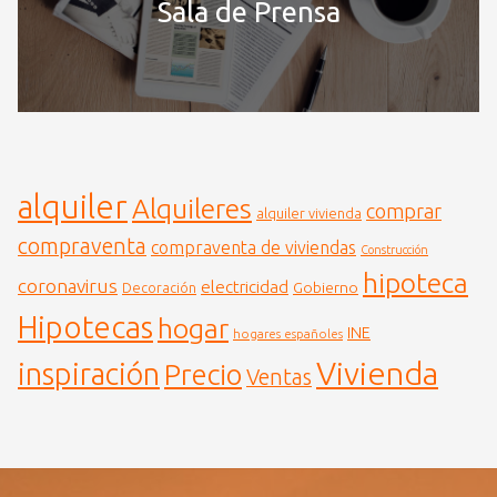
Sala de Prensa
alquiler
Alquileres
comprar
alquiler vivienda
compraventa
compraventa de viviendas
Construcción
hipoteca
coronavirus
electricidad
Gobierno
Decoración
Hipotecas
hogar
INE
hogares españoles
Vivienda
inspiración
Precio
Ventas