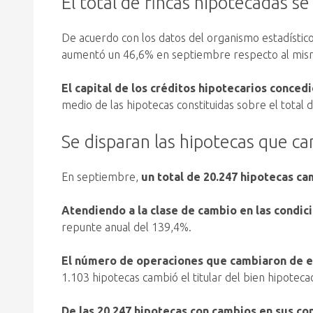
El total de fincas hipotecadas s
De acuerdo con los datos del organismo estadístic
aumentó un 46,6% en septiembre respecto al mism
El capital de los créditos hipotecarios conce
medio de las hipotecas constituidas sobre el total
Se disparan las hipotecas que c
En septiembre,
un total de 20.247 hipotecas c
Atendiendo a la clase de cambio en las condic
repunte anual del 139,4%.
El número de operaciones que cambiaron de e
1.103 hipotecas cambió el titular del bien hipotec
De las 20.247 hipotecas con cambios en sus co