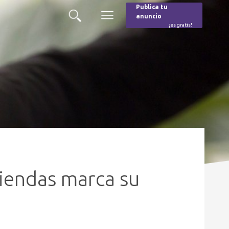
Publica tu
anuncio
Buscar
Menú
¡es gratis!
Burger
viendas marca su