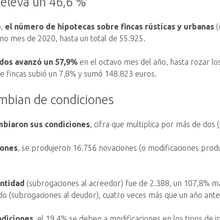
e eleva un 46,6 %
o,
el número de hipotecas sobre fincas rústicas y urbanas
(
o mes de 2020, hasta un total de 55.925.
didos avanzó un 57,9%
en el octavo mes del año, hasta rozar lo
 de fincas subió un 7,8% y sumó 148.823 euros.
ambian de condiciones
ambiaron sus condiciones
, cifra que multiplica por más de dos
iones
, se produjeron 16.756 novaciones (o modificaciones produ
ntidad
(subrogaciones al acreedor) fue de 2.388, un 107,8% m
ado (subrogaciones al deudor), cuatro veces más que un año ant
ndiciones,
el 19,4% se deben a modificaciones en los tipos de i