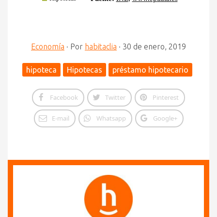
Economía
·
Por
habitaclia
·
30 de enero, 2019
hipoteca
Hipotecas
préstamo hipotecario
Facebook
Twitter
Pinterest
E-mail
Whatsapp
Google+