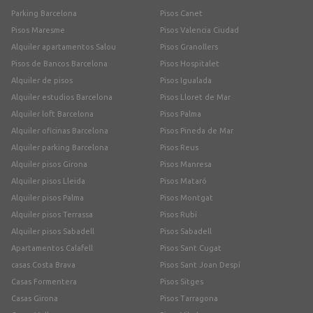
Parking Barcelona
Pisos Canet
Pisos Maresme
Pisos Valencia Ciudad
Alquiler apartamentos Salou
Pisos Granollers
Pisos de Bancos Barcelona
Pisos Hospitalet
Alquiler de pisos
Pisos Igualada
Alquiler estudios Barcelona
Pisos Lloret de Mar
Alquiler loft Barcelona
Pisos Palma
Alquiler oficinas Barcelona
Pisos Pineda de Mar
Alquiler parking Barcelona
Pisos Reus
Alquiler pisos Girona
Pisos Manresa
Alquiler pisos Lleida
Pisos Mataró
Alquiler pisos Palma
Pisos Montgat
Alquiler pisos Terrassa
Pisos Rubí
Alquiler pisos Sabadell
Pisos Sabadell
Apartamentos Calafell
Pisos Sant Cugat
casas Costa Brava
Pisos Sant Joan Despí
Casas Formentera
Pisos Sitges
Casas Girona
Pisos Tarragona