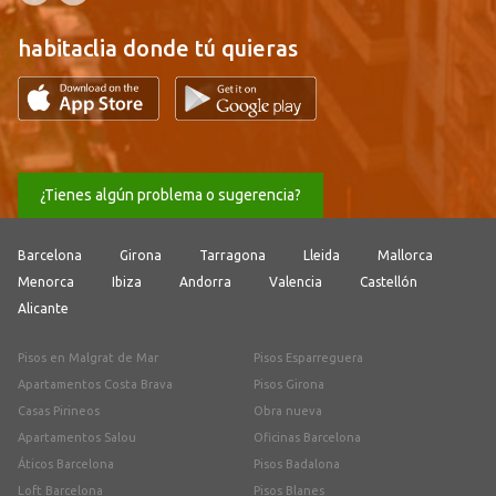
habitaclia donde tú quieras
¿Tienes algún problema o sugerencia?
Barcelona
Girona
Tarragona
Lleida
Mallorca
Menorca
Ibiza
Andorra
Valencia
Castellón
Alicante
Pisos en Malgrat de Mar
Pisos Esparreguera
Apartamentos Costa Brava
Pisos Girona
Casas Pirineos
Obra nueva
Apartamentos Salou
Oficinas Barcelona
Áticos Barcelona
Pisos Badalona
Loft Barcelona
Pisos Blanes