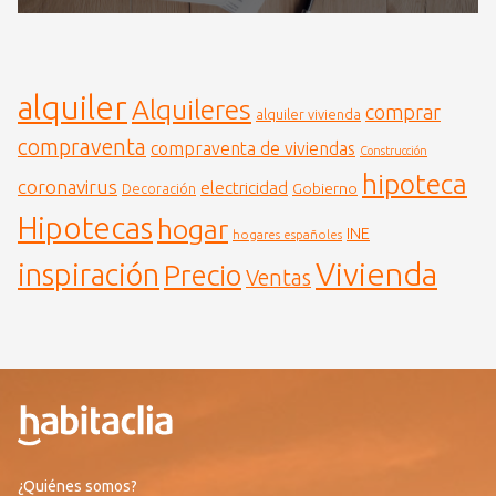
alquiler
Alquileres
comprar
alquiler vivienda
compraventa
compraventa de viviendas
Construcción
hipoteca
coronavirus
electricidad
Gobierno
Decoración
Hipotecas
hogar
INE
hogares españoles
Vivienda
inspiración
Precio
Ventas
¿Quiénes somos?