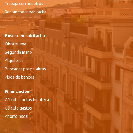
Trabaja con nosotros
Recomendar habitaclia
Buscar en habitaclia
Obra nueva
Segunda mano
Alquileres
Buscador por palabras
Pisos de bancos
Financiación
Cálculo cuotas hipoteca
Cálculo gastos
Ahorro fiscal