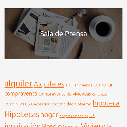
Sala de Prensa
alquiler
Alquileres
comprar
alquiler vivienda
compraventa
compraventa de viviendas
Construcción
hipoteca
coronavirus
electricidad
Gobierno
Decoración
Hipotecas
hogar
INE
hogares españoles
Vivienda
inspiración
Precio