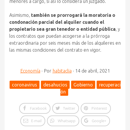
menores a cargo, si así lo considera un juzgado.
Asimismo,
también se prorrogará la moratoria o
condonación parcial del alquiler cuando el
propietario sea gran tenedor o entidad pública
, y
los contratos que puedan acogerse a la prórroga
extraordinaria por seis meses más de los alquileres en
las mismas condiciones del contrato en vigor.
Economía
·
Por
habitaclia
·
14 de abril, 2021
coronavirus
desahucios
Gobierno
recuperaci
ón
Facebook
Twitter
Pinterest
E-mail
Whatsapp
Google+