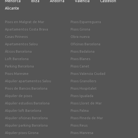
Menorca
Ibiza
Andorra
Valencia
Castellón
Alicante
Pisos en Malgrat de Mar
Pisos Esparreguera
Apartamentos Costa Brava
Pisos Girona
Casas Pirineos
Obra nueva
Apartamentos Salou
Oficinas Barcelona
Áticos Barcelona
Pisos Badalona
Loft Barcelona
Pisos Blanes
Parking Barcelona
Pisos Canet
Pisos Maresme
Pisos Valencia Ciudad
Alquiler apartamentos Salou
Pisos Granollers
Pisos de Bancos Barcelona
Pisos Hospitalet
Alquiler de pisos
Pisos Igualada
Alquiler estudios Barcelona
Pisos Lloret de Mar
Alquiler loft Barcelona
Pisos Palma
Alquiler oficinas Barcelona
Pisos Pineda de Mar
Alquiler parking Barcelona
Pisos Reus
Alquiler pisos Girona
Pisos Manresa