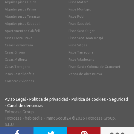
Alquiler pisos Lleida
Pisos Mataró
Alquiler pisos Palma
Pisos Montgat
Alquiler pisos Terrassa
Pisos Rubí
Alquiler pisos Sabadell
Pisos Sabadell
Apartamentos Calafell
Pisos Sant Cugat
casas Costa Brava
Pisos Sant Joan Despí
Casas Formentera
Pisos Sitges
Casas Girona
Pisos Tarragona
Casas Mallorca
Pisos Viladecans
Casas Tarragona
Pisos Santa Coloma de Gramenet
Pisos Castelldefels
Venta de obra nueva
Comprar viviendas
Aviso Legal
-
Política de privacidad
-
Política de cookies
-
Seguridad
-
Canal de denuncias
Fotocasa Group
Fotocasa
-
habitaclia
-
ImmoScout24
©2026 Fotocasa Group,
S.L.U.
;)