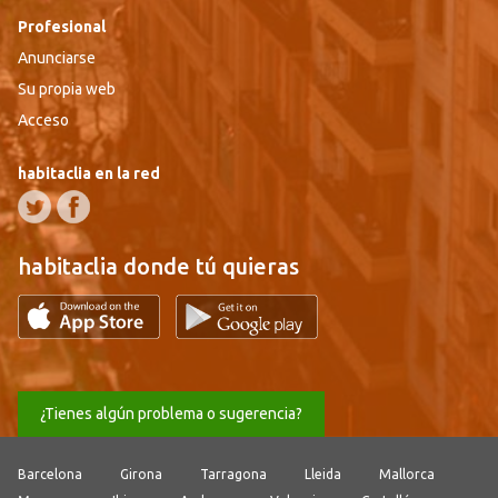
Profesional
Anunciarse
Su propia web
Acceso
habitaclia en la red
habitaclia donde tú quieras
¿Tienes algún problema o sugerencia?
Barcelona
Girona
Tarragona
Lleida
Mallorca