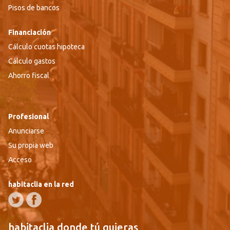
Pisos de bancos
Financiación
Cálculo cuotas hipoteca
Cálculo gastos
Ahorro fiscal
Profesional
Anunciarse
Su propia web
Acceso
habitaclia en la red
habitaclia donde tú quieras