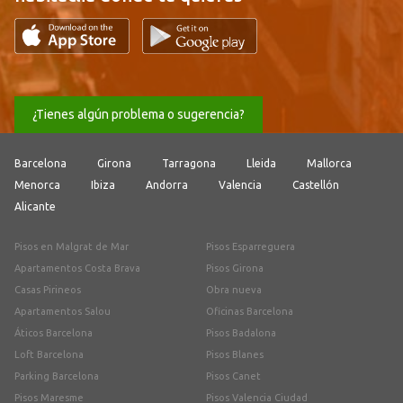
¿Tienes algún problema o sugerencia?
Barcelona
Girona
Tarragona
Lleida
Mallorca
Menorca
Ibiza
Andorra
Valencia
Castellón
Alicante
Pisos en Malgrat de Mar
Pisos Esparreguera
Apartamentos Costa Brava
Pisos Girona
Casas Pirineos
Obra nueva
Apartamentos Salou
Oficinas Barcelona
Áticos Barcelona
Pisos Badalona
Loft Barcelona
Pisos Blanes
Parking Barcelona
Pisos Canet
Pisos Maresme
Pisos Valencia Ciudad