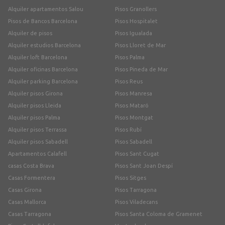
Alquiler apartamentos Salou
Pisos Granollers
Pisos de Bancos Barcelona
Pisos Hospitalet
Alquiler de pisos
Pisos Igualada
Alquiler estudios Barcelona
Pisos Lloret de Mar
Alquiler loft Barcelona
Pisos Palma
Alquiler oficinas Barcelona
Pisos Pineda de Mar
Alquiler parking Barcelona
Pisos Reus
Alquiler pisos Girona
Pisos Manresa
Alquiler pisos Lleida
Pisos Mataró
Alquiler pisos Palma
Pisos Montgat
Alquiler pisos Terrassa
Pisos Rubí
Alquiler pisos Sabadell
Pisos Sabadell
Apartamentos Calafell
Pisos Sant Cugat
casas Costa Brava
Pisos Sant Joan Despí
Casas Formentera
Pisos Sitges
Casas Girona
Pisos Tarragona
Casas Mallorca
Pisos Viladecans
Casas Tarragona
Pisos Santa Coloma de Gramenet