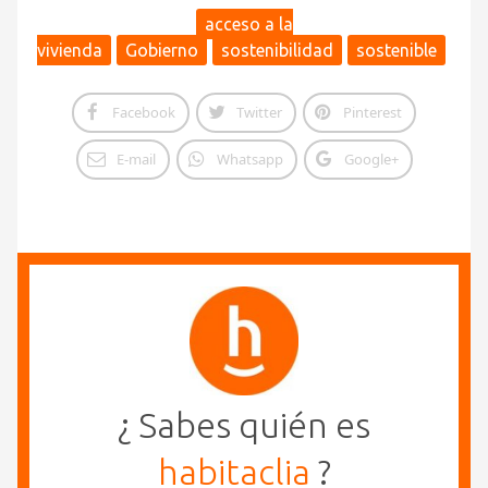
acceso a la
vivienda
Gobierno
sostenibilidad
sostenible
Facebook
Twitter
Pinterest
E-mail
Whatsapp
Google+
¿ Sabes quién es
habitaclia
?