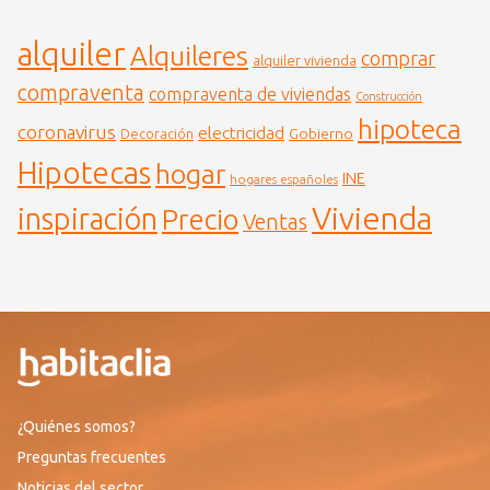
alquiler
Alquileres
comprar
alquiler vivienda
compraventa
compraventa de viviendas
Construcción
hipoteca
coronavirus
electricidad
Gobierno
Decoración
Hipotecas
hogar
INE
hogares españoles
Vivienda
inspiración
Precio
Ventas
¿Quiénes somos?
Preguntas frecuentes
Noticias del sector