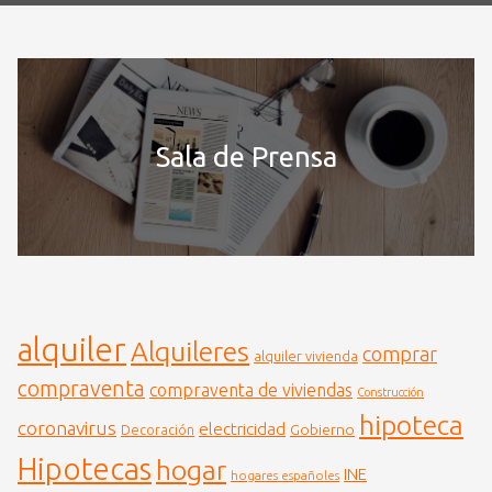
Sala de Prensa
alquiler
Alquileres
comprar
alquiler vivienda
compraventa
compraventa de viviendas
Construcción
hipoteca
coronavirus
electricidad
Gobierno
Decoración
Hipotecas
hogar
INE
hogares españoles