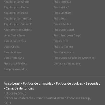
Alquiler pisos Girona
Pisos Manresa
Alquiler pisos Lleida
Pisos Mataró
Alquiler pisos Palma
Pisos Montgat
Alquiler pisos Terrassa
Pisos Rubí
Alquiler pisos Sabadell
Pisos Sabadell
Apartamentos Calafell
Pisos Sant Cugat
casas Costa Brava
Pisos Sant Joan Despí
Casas Formentera
Pisos Sitges
Casas Girona
Pisos Tarragona
Casas Mallorca
Pisos Viladecans
Casas Tarragona
Pisos Santa Coloma de Gramenet
Pisos Castelldefels
Venta de obra nueva
Comprar viviendas
Aviso Legal
-
Política de privacidad
-
Política de cookies
-
Seguridad
-
Canal de denuncias
Fotocasa Group
Fotocasa
-
habitaclia
-
ImmoScout24
©2026 Fotocasa Group,
S.L.U.