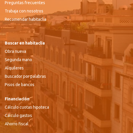
Preguntas frecuentes
Trabaja con nosotros
Recomendar habitaclia
Buscar en habitaclia
Obra nueva
Segunda mano
Alquileres
Buscador por palabras
Pisos de bancos
Financiación
Cálculo cuotas hipoteca
Cálculo gastos
Ahorro fiscal