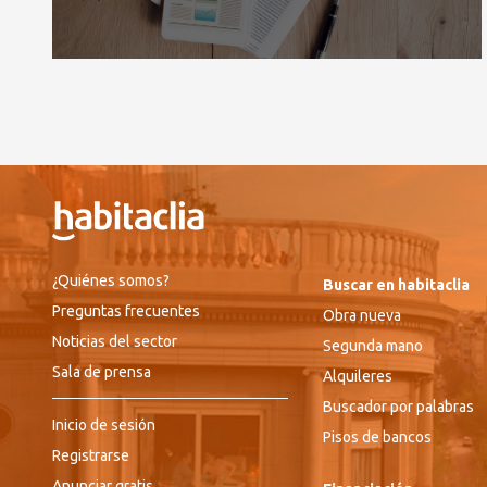
¿Quiénes somos?
Buscar en habitaclia
Preguntas frecuentes
Obra nueva
Noticias del sector
Segunda mano
Sala de prensa
Alquileres
Buscador por palabras
Inicio de sesión
Pisos de bancos
Registrarse
Anunciar gratis