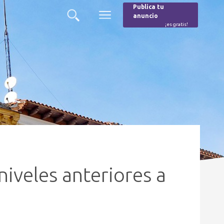
Publica tu
anuncio
Buscar
Menú
¡es gratis!
Burger
niveles anteriores a