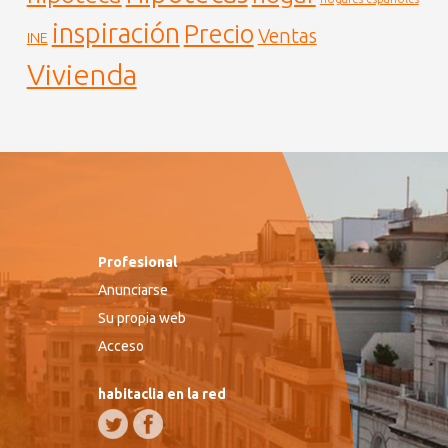
inspiración
Precio
Ventas
INE
Vivienda
Profesional
Anunciarse
Su propia web
Acceso
habitaclia en la red