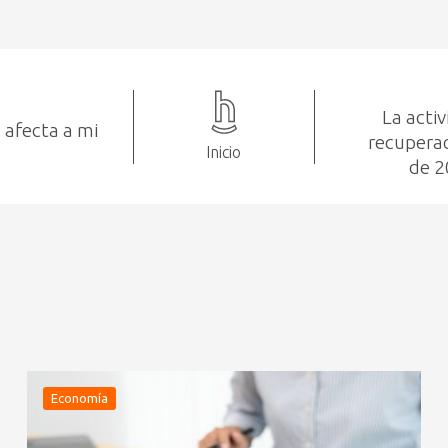
La acti
 afecta a mi
recuperac
Inicio
de 2
Economía