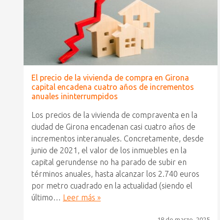
El precio de la vivienda de compra en Girona
capital encadena cuatro años de incrementos
anuales ininterrumpidos
Los precios de la vivienda de compraventa en la
ciudad de Girona encadenan casi cuatro años de
incrementos interanuales. Concretamente, desde
junio de 2021, el valor de los inmuebles en la
capital gerundense no ha parado de subir en
términos anuales, hasta alcanzar los 2.740 euros
por metro cuadrado en la actualidad (siendo el
último…
Leer más »
18 de marzo, 2025