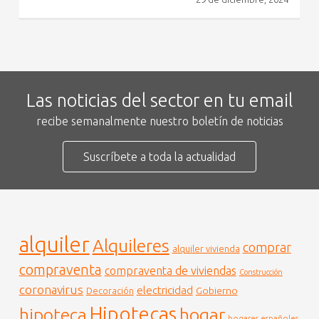
Las noticias del sector en tu email
recibe semanalmente nuestro boletín de noticias
Suscríbete a toda la actualidad
alquiler
Alquileres
comprar
alquiler vivienda
compraventa
compraventa de viviendas
Construcción
coronavirus
electricidad
Gobierno
Decoración
Hipotecas
hogar
hipoteca
hogares españoles