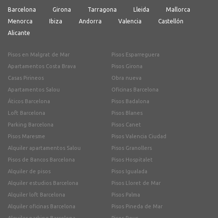
Barcelona
Girona
Tarragona
Lleida
Mallorca
Menorca
Ibiza
Andorra
Valencia
Castellón
Alicante
Pisos en Malgrat de Mar
Pisos Esparreguera
Apartamentos Costa Brava
Pisos Girona
Casas Pirineos
Obra nueva
Apartamentos Salou
Oficinas Barcelona
Áticos Barcelona
Pisos Badalona
Loft Barcelona
Pisos Blanes
Parking Barcelona
Pisos Canet
Pisos Maresme
Pisos Valencia Ciudad
Alquiler apartamentos Salou
Pisos Granollers
Pisos de Bancos Barcelona
Pisos Hospitalet
Alquiler de pisos
Pisos Igualada
Alquiler estudios Barcelona
Pisos Lloret de Mar
Alquiler loft Barcelona
Pisos Palma
Alquiler oficinas Barcelona
Pisos Pineda de Mar