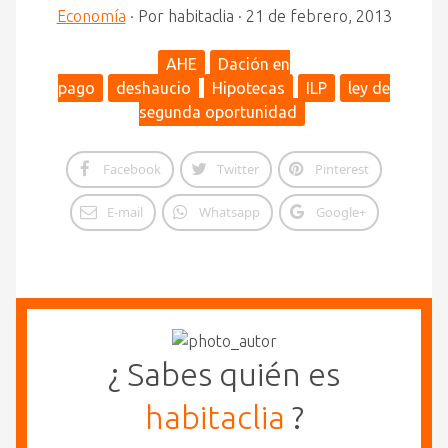
Economía
·
Por
habitaclia
·
21 de febrero, 2013
AHE
Dación en
pago
deshaucio
Hipotecas
ILP
ley de
segunda oportunidad
Facebook
Twitter
Pinterest
E-mail
Whatsapp
Google+
¿ Sabes quién es
habitaclia
?