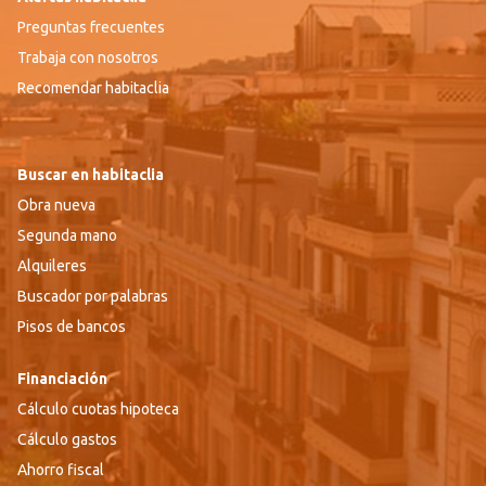
Preguntas frecuentes
Trabaja con nosotros
Recomendar habitaclia
Buscar en habitaclia
Obra nueva
Segunda mano
Alquileres
Buscador por palabras
Pisos de bancos
Financiación
Cálculo cuotas hipoteca
Cálculo gastos
Ahorro fiscal