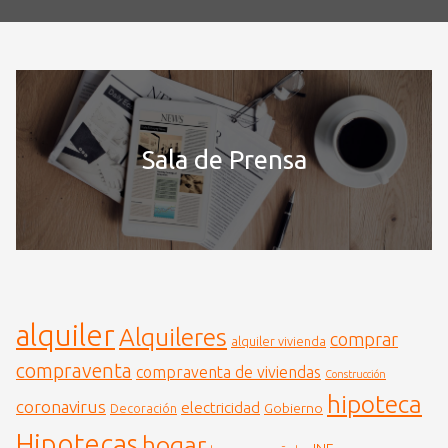
Sala de Prensa
alquiler
Alquileres
comprar
alquiler vivienda
compraventa
compraventa de viviendas
Construcción
hipoteca
coronavirus
electricidad
Gobierno
Decoración
Hipotecas
hogar