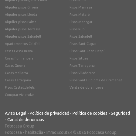
Alquiler parking Barcelona
Pisos Reus
Alquiler pisos Girona
Pisos Manresa
Alquiler pisos Lleida
Pisos Mataró
Alquiler pisos Palma
Pisos Montgat
Alquiler pisos Terrassa
Pisos Rubí
Alquiler pisos Sabadell
Pisos Sabadell
Apartamentos Calafell
Pisos Sant Cugat
casas Costa Brava
Pisos Sant Joan Despí
Casas Formentera
Pisos Sitges
Casas Girona
Pisos Tarragona
Casas Mallorca
Pisos Viladecans
Casas Tarragona
Pisos Santa Coloma de Gramenet
Pisos Castelldefels
Venta de obra nueva
Comprar viviendas
Aviso Legal
-
Política de privacidad
-
Política de cookies
-
Seguridad
-
Canal de denuncias
Fotocasa Group
Fotocasa
-
habitaclia
-
ImmoScout24
©2026 Fotocasa Group,