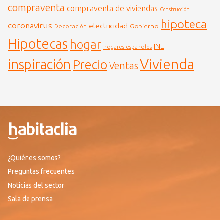
compraventa
compraventa de viviendas
Construcción
hipoteca
coronavirus
electricidad
Gobierno
Decoración
Hipotecas
hogar
INE
hogares españoles
Vivienda
inspiración
Precio
Ventas
¿Quiénes somos?
Preguntas frecuentes
Noticias del sector
Sala de prensa