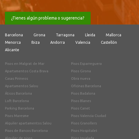
¿Tienes algún problema o sugerencia?
Barcelona
Girona
Tarragona
Lleida
Mallorca
Menorca
Ibiza
Andorra
Valencia
Castellón
Alicante
Pisos en Malgrat de Mar
Pisos Esparreguera
Apartamentos Costa Brava
Pisos Girona
Casas Pirineos
Obra nueva
Apartamentos Salou
Oficinas Barcelona
Áticos Barcelona
Pisos Badalona
Loft Barcelona
Pisos Blanes
Parking Barcelona
Pisos Canet
Pisos Maresme
Pisos Valencia Ciudad
Alquiler apartamentos Salou
Pisos Granollers
Pisos de Bancos Barcelona
Pisos Hospitalet
Alquiler de pisos
Pisos Igualada