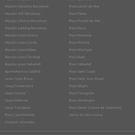
Alquiler estudios Barcelona
Pisos Lloret de Mar
Alquiler loft Barcelona
Pisos Palma
Alquiler oficinas Barcelona
Pisos Pineda de Mar
Alquiler parking Barcelona
Pisos Reus
Alquiler pisos Girona
Pisos Manresa
Alquiler pisos Lleida
Pisos Mataró
Alquiler pisos Palma
Pisos Montgat
Alquiler pisos Terrassa
Pisos Rubí
Alquiler pisos Sabadell
Pisos Sabadell
Apartamentos Calafell
Pisos Sant Cugat
casas Costa Brava
Pisos Sant Joan Despí
Casas Formentera
Pisos Sitges
Casas Girona
Pisos Tarragona
Casas Mallorca
Pisos Viladecans
Casas Tarragona
Pisos Santa Coloma de Gramenet
Pisos Castelldefels
Venta de obra nueva
Comprar viviendas