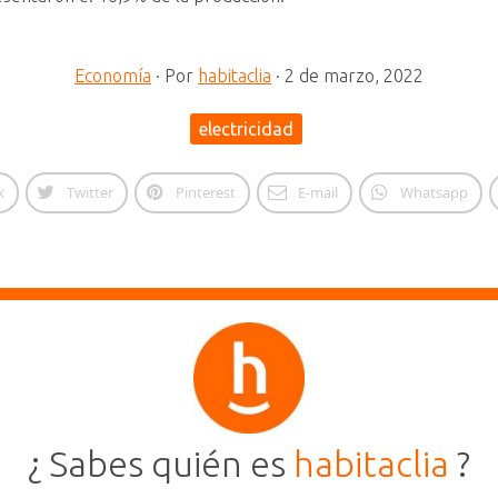
Economía
·
Por
habitaclia
·
2 de marzo, 2022
electricidad
k
Twitter
Pinterest
E-mail
Whatsapp
¿ Sabes quién es
habitaclia
?