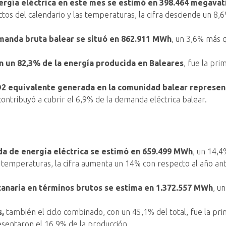
rgía eléctrica en este mes se estimó en 398.464 megavat
tos del calendario y las temperaturas, la cifra desciende un 8,6
manda bruta balear se situó en 862.911 MWh
, un 3,6% más 
on un 82,3% de la energía producida en Baleares
, fue la pr
O2 equivalente generada en la comunidad balear represent
contribuyó a cubrir el 6,9% de la demanda eléctrica balear.
a de energía eléctrica se estimó en 659.499 MWh
, un 14,4
s temperaturas, la cifra aumenta un 14% con respecto al año ant
anaria en términos brutos se estima en 1.372.557 MWh
, u
s,
también el ciclo combinado, con un 45,1% del total, fue la pri
esentaron el 16,9% de la producción.