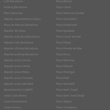
Loft Barcelona
Pisos Blanes
Parking Barcelona
Pisos Canet
Pisos Maresme
Pisos Valencia Ciudad
Alquiler apartamentos Salou
Pisos Granollers
Pisos de Bancos Barcelona
Pisos Hospitalet
Alquiler de pisos
Pisos Igualada
Alquiler estudios Barcelona
Pisos Lloret de Mar
Alquiler loft Barcelona
Pisos Palma
Alquiler oficinas Barcelona
Pisos Pineda de Mar
Alquiler parking Barcelona
Pisos Reus
Alquiler pisos Girona
Pisos Manresa
Alquiler pisos Lleida
Pisos Mataró
Alquiler pisos Palma
Pisos Montgat
Alquiler pisos Terrassa
Pisos Rubí
Alquiler pisos Sabadell
Pisos Sabadell
Apartamentos Calafell
Pisos Sant Cugat
casas Costa Brava
Pisos Sant Joan Despí
Casas Formentera
Pisos Sitges
Casas Girona
Pisos Tarragona