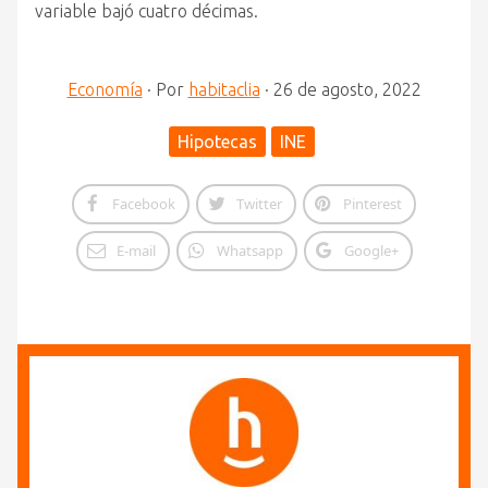
variable bajó cuatro décimas.
Economía
·
Por
habitaclia
·
26 de agosto, 2022
Hipotecas
INE
Facebook
Twitter
Pinterest
E-mail
Whatsapp
Google+