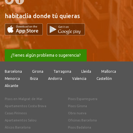
habitaclia donde tú quieras
¿Tienes algún problema o sugerencia?
Barcelona
Girona
Tarragona
Lleida
Mallorca
Menorca
Ibiza
Andorra
Valencia
Castellón
Alicante
Pisos en Malgrat de Mar
Pisos Esparreguera
Apartamentos Costa Brava
Pisos Girona
Casas Pirineos
Obra nueva
Apartamentos Salou
Oficinas Barcelona
Áticos Barcelona
Pisos Badalona