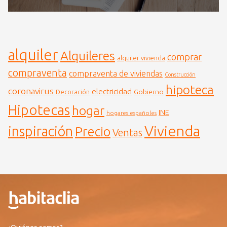
alquiler
Alquileres
comprar
alquiler vivienda
compraventa
compraventa de viviendas
Construcción
hipoteca
coronavirus
electricidad
Gobierno
Decoración
Hipotecas
hogar
INE
hogares españoles
Vivienda
inspiración
Precio
Ventas