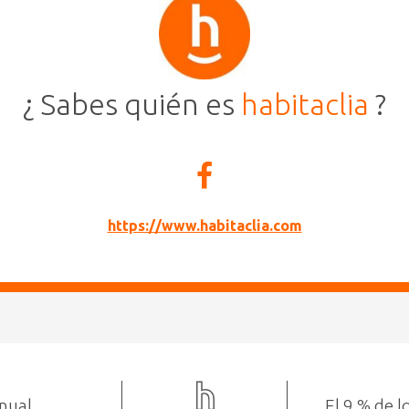
¿ Sabes quién es
habitaclia
?
https://www.habitaclia.com
anual
El 9 % de 