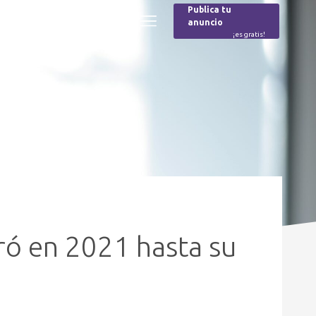
Publica tu
anuncio
Buscar
Menú
¡es gratis!
Burger
aró en 2021 hasta su