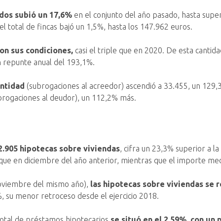
idos subió un 17,6%
en el conjunto del año pasado, hasta super
l total de fincas bajó un 1,5%, hasta los 147.962 euros.
on sus condiciones,
casi el triple que en 2020. De esta cantid
n repunte anual del 193,1%.
ntidad
(subrogaciones al acreedor) ascendió a 33.455, un 129
ubrogaciones al deudor), un 112,2% más.
2.905 hipotecas sobre viviendas
, cifra un 23,3% superior a l
que en diciembre del año anterior, mientras que el importe med
oviembre del mismo año),
las hipotecas sobre viviendas se 
%, su menor retroceso desde el ejercicio 2018.
 total de préstamos hipotecarios
se situó en el 2,59%, con un